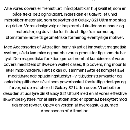
Alle vores covers er fremstillet i hård plastik af høj kvalitet, som er
både fleksibelt og holdbart. Indersiden er udført i et unikt
microfiber-materiale, som beskytter din Galaxy S21 Ultra mod slag
og ridser. Vores designvalg er inspireret af årstidens nuancer og
materialer, og du vil derfor finde alt lige fra marmor og
blomstermønstre til geometriske former og eventyrlige motiver.
Med Accessories of Attraction har vi skabt et innovativt magnetisk
system, så du kan mixe og matche vores produkter lige som du har
lyst. Den magnetiske funktion gør det nemt at kombinere af vores
covers med iDeal of Sweden wallet cases, flip covers, ring mounts
eller mobilholdere. Faktisk kan du sammensætte et komplet sæt
med tilhørende opladningstudstyr - vi tilbyder strømkabler og
opladningstilbehør såvel som powerbanks i forskellige designs og
farver, så de matcher dit Galaxy S21 Ultra cover. Vi anbefaler
desuden at udstyre din Galaxy S21 UltraR med en af vores effektive
skærmbeskyttere, for at sikre at den altid er optimalt beskyttet mod
ridser og revner. Oplev en verden af hverdagsluksus, med
Accessories of Attraction.