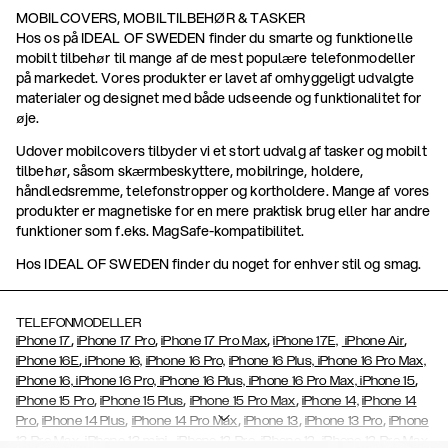
MOBILCOVERS, MOBILTILBEHØR & TASKER
Hos os på IDEAL OF SWEDEN finder du smarte og funktionelle
mobilt tilbehør til mange af de mest populære telefonmodeller
på markedet. Vores produkter er lavet af omhyggeligt udvalgte
materialer og designet med både udseende og funktionalitet for
øje.
Udover mobilcovers tilbyder vi et stort udvalg af tasker og mobilt
tilbehør, såsom skærmbeskyttere, mobilringe, holdere,
håndledsremme, telefonstropper og kortholdere. Mange af vores
produkter er magnetiske for en mere praktisk brug eller har andre
funktioner som f.eks. MagSafe-kompatibilitet.
Hos IDEAL OF SWEDEN finder du noget for enhver stil og smag.
TELEFONMODELLER
,
,
,
,
iPhone 17
iPhone 17 Pro
iPhone 17 Pro Max
iPhone 17E,
iPhone Air
,
iPhone 16E
iPhone 16,
iPhone 16 Pro,
iPhone 16 Plus,
iPhone 16 Pro Max,
,
iPhone 16, iPhone 16 Pro, iPhone 16 Plus, iPhone 16 Pro Max, iPhone 15
,
,
,
iPhone 15 Pro
iPhone 15 Plus
iPhone 15 Pro Max
iPhone 14,
iPhone 14
,
,
,
,
,
Pro
iPhone 14 Plus
iPhone 14 Pro Max
iPhone 13
iPhone 13 Pro
iPhone
,
,
,
,
,
13 Pro Max
iPhone 13 mini
iPhone 12 Pro
iPhone 12
iPhone 12 Pro Max