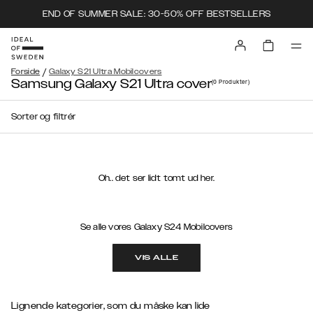
END OF SUMMER SALE: 30-50% OFF BESTSELLERS
/
Forside
Galaxy S21 Ultra Mobilcovers
Samsung Galaxy S21 Ultra cover
(0
Produkter
)
Sorter og filtrér
Oh.. det ser lidt tomt ud her.
Se alle vores Galaxy S24 Mobilcovers
VIS ALLE
Lignende kategorier, som du måske kan lide