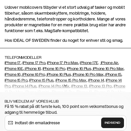
Udover mobilcovers tilbyder vi et stort udvalg af tasker og mobilt
tilbehør, såsom skærmbeskyttere, mobilringe, holdere,
håndledsremme, telefonstropper og kortholdere. Mange af vores
produkter er magnetiske for en mere praktisk brug eller har andre
funktioner som f.eks. MagSafe-kompatibilitet.
Hos IDEAL OF SWEDEN finder du noget for enhver stil og smag.
TELEFONMODELLER
,
,
,
,
iPhone 17
iPhone 17 Pro
iPhone 17 Pro Max
iPhone 17E,
iPhone Air
,
iPhone 16E
iPhone 16,
iPhone 16 Pro,
iPhone 16 Plus,
iPhone 16 Pro Max,
,
iPhone 16, iPhone 16 Pro, iPhone 16 Plus, iPhone 16 Pro Max, iPhone 15
,
,
,
iPhone 15 Pro
iPhone 15 Plus
iPhone 15 Pro Max
iPhone 14,
iPhone 14
,
,
,
,
,
Pro
iPhone 14 Plus
iPhone 14 Pro Max
iPhone 13
iPhone 13 Pro
iPhone
,
,
,
,
,
13 Pro Max
iPhone 13 mini
iPhone 12 Pro
iPhone 12
iPhone 12 Pro Max
,
,
,
,
,
iPhone 12 Mini
iPhone 11 Pro Max
iPhone 11 Pro
iPhone 11
iPhone Xs
BLIV MEDLEM AF VORES KLUB
,
,
,
,
iPhone Xs Max
iPhone XR
iPhone X
iPhone SE (2020/2022)
iPhone
Få 15 % rabat på dit første køb, 100 point som velkomstbonus og
,
,
,
,
8,
iPhone 8 Plus
iPhone 7
iPhone 7 Plus
iPhone 6/6s
iPhone 6/6s
adgang til hemmelige tilbud.
,
,
,
,
Plus
iPhone 5/5s/SE
Galaxy S26
Galaxy S26+
Galaxy S26
,
Ultra
Samsung Galaxy S25,
Galaxy S25+,
Galaxy S25 Ultra,
Galaxy
INDSEND
,
S24,
Galaxy S24+,
Galaxy S24 Ultra,
Samsung Galaxy S23
Galaxy