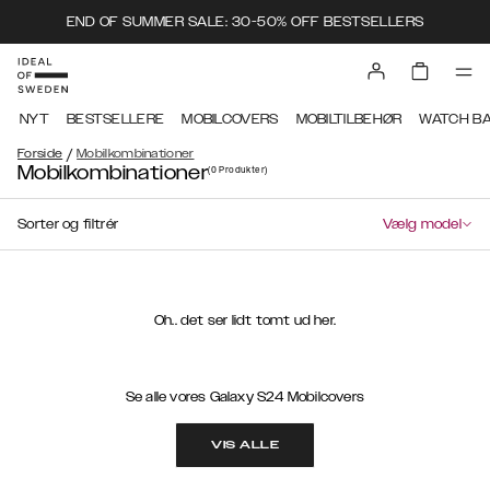
END OF SUMMER SALE: 30-50% OFF BESTSELLERS
NYT
BESTSELLERE
MOBILCOVERS
MOBILTILBEHØR
WATCH B
/
Forside
Mobilkombinationer
Mobilkombinationer
(0
Produkter
)
Sorter og filtrér
Vælg model
Oh.. det ser lidt tomt ud her.
Se alle vores Galaxy S24 Mobilcovers
VIS ALLE