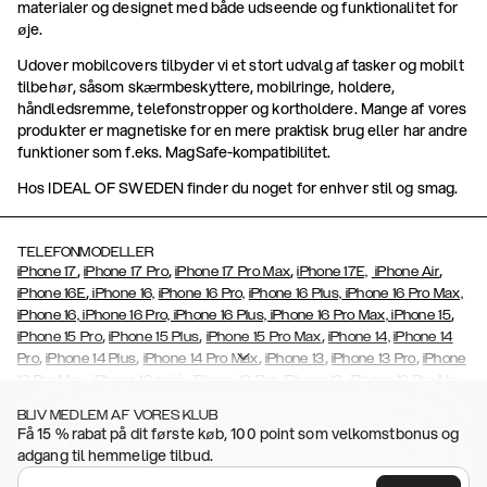
materialer og designet med både udseende og funktionalitet for
øje.
Udover mobilcovers tilbyder vi et stort udvalg af tasker og mobilt
tilbehør, såsom skærmbeskyttere, mobilringe, holdere,
håndledsremme, telefonstropper og kortholdere. Mange af vores
produkter er magnetiske for en mere praktisk brug eller har andre
funktioner som f.eks. MagSafe-kompatibilitet.
Hos IDEAL OF SWEDEN finder du noget for enhver stil og smag.
TELEFONMODELLER
,
,
,
,
iPhone 17
iPhone 17 Pro
iPhone 17 Pro Max
iPhone 17E,
iPhone Air
,
iPhone 16E
iPhone 16,
iPhone 16 Pro,
iPhone 16 Plus,
iPhone 16 Pro Max,
,
iPhone 16, iPhone 16 Pro, iPhone 16 Plus, iPhone 16 Pro Max, iPhone 15
,
,
,
iPhone 15 Pro
iPhone 15 Plus
iPhone 15 Pro Max
iPhone 14,
iPhone 14
,
,
,
,
,
Pro
iPhone 14 Plus
iPhone 14 Pro Max
iPhone 13
iPhone 13 Pro
iPhone
,
,
,
,
,
13 Pro Max
iPhone 13 mini
iPhone 12 Pro
iPhone 12
iPhone 12 Pro Max
,
,
,
,
,
iPhone 12 Mini
iPhone 11 Pro Max
iPhone 11 Pro
iPhone 11
iPhone Xs
BLIV MEDLEM AF VORES KLUB
,
,
,
,
iPhone Xs Max
iPhone XR
iPhone X
iPhone SE (2020/2022)
iPhone
Få 15 % rabat på dit første køb, 100 point som velkomstbonus og
,
,
,
,
8,
iPhone 8 Plus
iPhone 7
iPhone 7 Plus
iPhone 6/6s
iPhone 6/6s
adgang til hemmelige tilbud.
,
,
,
,
Plus
iPhone 5/5s/SE
Galaxy S26
Galaxy S26+
Galaxy S26