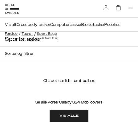
Vis alt
Crossbody tasker
Computertasker
Bæltetasker
Pouches
/
/
Forside
Tasker
Sport Bags
Sportstasker
(0
Produkter
)
Sorter og filtrér
Oh.. det ser lidt tomt ud her.
Se alle vores Galaxy S24 Mobilcovers
VIS ALLE