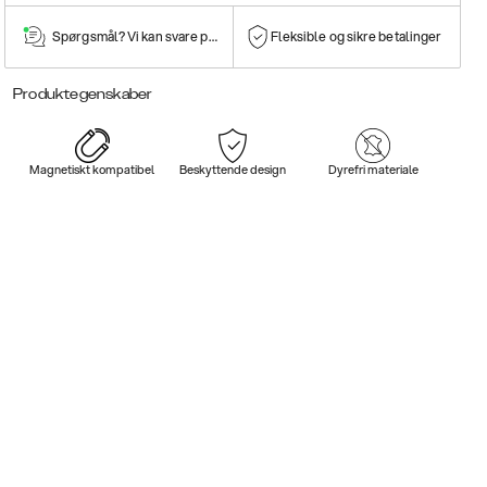
Spørgsmål? Vi kan svare på dem!
Fleksible og sikre betalinger
Produktegenskaber
Magnetiskt kompatibel
Beskyttende design
Dyrefri materiale