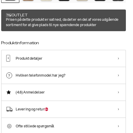
OUTLET
Prisen på dette produkt er sat ned, da det er en del af vores udgående
sortiment for at give plads til nye spændende produkter
Produktinformation
Produkt detaljer
Hvilken telefonmodel har jeg?
(4.6)
Anmeldelser
Levering og retur
Ofte stillede spørgsmål