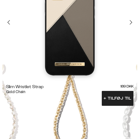
Slim Wristlet Strap
189
DKK
Gold Chain
+
TILFØJ TIL