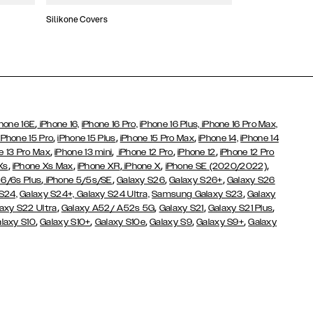
Silikone Covers
Slim Covers
,
hone 16E
iPhone 16,
iPhone 16 Pro,
iPhone 16 Plus,
iPhone 16 Pro Max,
,
,
,
iPhone 15 Pro
iPhone 15 Plus
iPhone 15 Pro Max
iPhone 14,
iPhone 14
,
,
,
,
e 13 Pro Max
iPhone 13 mini
iPhone 12 Pro
iPhone 12
iPhone 12 Pro
,
,
,
,
,
Xs
iPhone Xs Max
iPhone XR
iPhone X
iPhone SE (2020/2022)
,
,
,
,
 6/6s Plus
iPhone 5/5s/SE
Galaxy S26
Galaxy S26+
Galaxy S26
,
S24,
Galaxy S24+,
Galaxy S24 Ultra,
Samsung Galaxy S23
Galaxy
,
,
,
,
axy S22 Ultra
Galaxy A52/ A52s 5G
Galaxy S21
Galaxy S21 Plus
,
,
,
,
,
laxy S10
Galaxy S10+
Galaxy S10e
Galaxy S9
Galaxy S9+
Galaxy