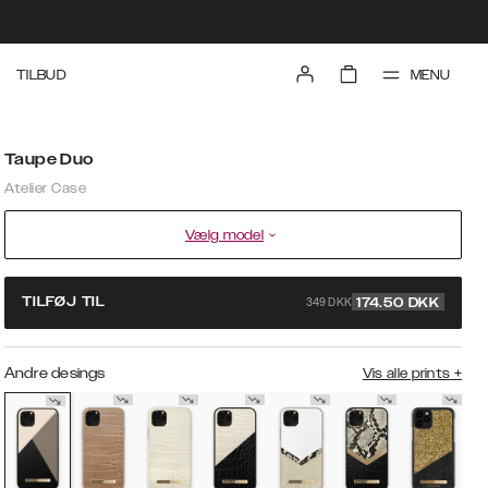
MENU
TILBUD
Taupe Duo
Atelier Case
Vælg model
349 DKK
TILFØJ TIL
174.50
DKK
Andre desings
Vis alle prints
+