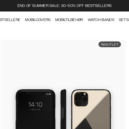
END OF SUMMER SALE: 30-50% OFF BESTSELLERS
STSELLERE
MOBILCOVERS
MOBILTILBEHØR
WATCH BANDS
SETS
OUTLET