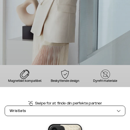
Magnetiskt kompatibel
Beskyttende design
Dyrefri materiale
Swipe for at finde din perfekte partner
Wristlets