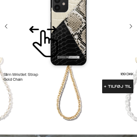
189
DKK
Slim Wristlet Strap
Gold Chain
+
TILFØJ TIL