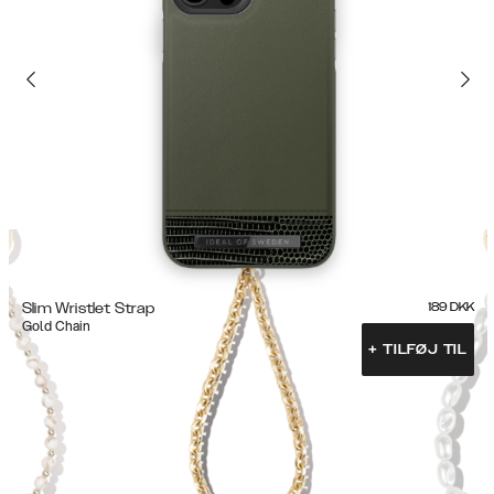
Slim Wristlet Strap
189
DKK
Gold Chain
+
TILFØJ TIL