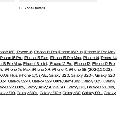
Silikone Covers
Slim Covers
,
hone 16E
iPhone 16,
iPhone 16 Pro,
iPhone 16 Plus,
iPhone 16 Pro Max,
,
,
,
iPhone 15 Pro
iPhone 15 Plus
iPhone 15 Pro Max
iPhone 14,
iPhone 14
,
,
,
,
e 13 Pro Max
iPhone 13 mini
iPhone 12 Pro
iPhone 12
iPhone 12 Pro
,
,
,
,
,
Xs
iPhone Xs Max
iPhone XR
iPhone X
iPhone SE (2020/2022)
,
,
,
,
 6/6s Plus
iPhone 5/5s/SE
Galaxy S26
Galaxy S26+
Galaxy S26
,
S24,
Galaxy S24+,
Galaxy S24 Ultra,
Samsung Galaxy S23
Galaxy
,
,
,
,
axy S22 Ultra
Galaxy A52/ A52s 5G
Galaxy S21
Galaxy S21 Plus
,
,
,
,
,
laxy S10
Galaxy S10+
Galaxy S10e
Galaxy S9
Galaxy S9+
Galaxy