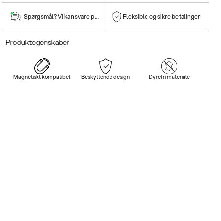
Spørgsmål? Vi kan svare på dem!
Fleksible og sikre betalinger
Produktegenskaber
Magnetiskt kompatibel
Beskyttende design
Dyrefri materiale