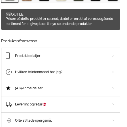
OUTLET
Prisen på dette produkt er sat ned, da det er en del af vores udgående
sortiment for at give plads til nye spændende produkter
Produktinformation
Produkt detaljer
Hvilken telefonmodel har jeg?
(4.6)
Anmeldelser
Levering og retur
Ofte stillede spørgsmål