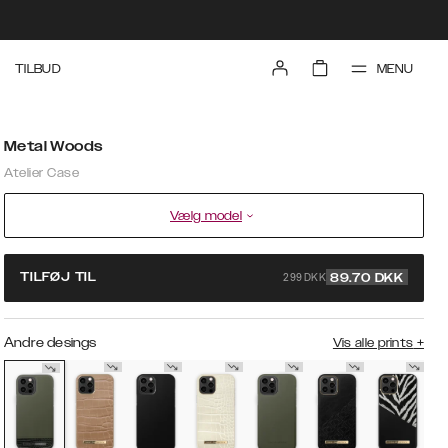
MENU
TILBUD
Metal Woods
Atelier Case
Vælg model
299 DKK
TILFØJ TIL
89.70
DKK
Andre desings
Vis alle prints
+