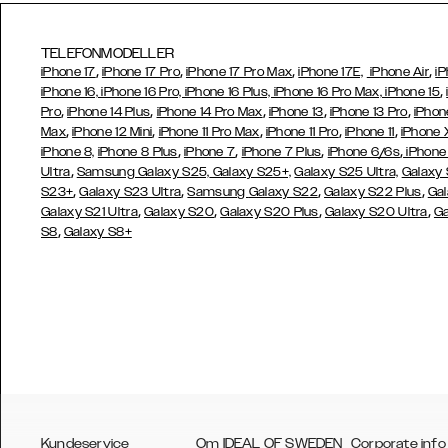
TELEFONMODELLER
,
,
,
,
iPhone 17
iPhone 17 Pro
iPhone 17 Pro Max
iPhone 17E,
iPhone Air
iP
,
iPhone 16, iPhone 16 Pro, iPhone 16 Plus, iPhone 16 Pro Max, iPhone 15
,
,
,
,
,
Pro
iPhone 14 Plus
iPhone 14 Pro Max
iPhone 13
iPhone 13 Pro
iPhon
,
,
,
,
,
Max
iPhone 12 Mini
iPhone 11 Pro Max
iPhone 11 Pro
iPhone 11
iPhone 
,
,
,
,
iPhone 8,
iPhone 8 Plus
iPhone 7
iPhone 7 Plus
iPhone 6/6s
iPhone
,
Ultra
Samsung Galaxy S25,
Galaxy S25+,
Galaxy S25 Ultra,
Galaxy 
,
,
,
,
S23+
Galaxy S23 Ultra
Samsung
Galaxy S22
Galaxy S22 Plus
Gal
,
,
,
,
Galaxy S21 Ultra
Galaxy S20
Galaxy S20 Plus
Galaxy S20 Ultra
Ga
,
S8
Galaxy S8+
Kundeservice
Om IDEAL OF SWEDEN
Corporate info