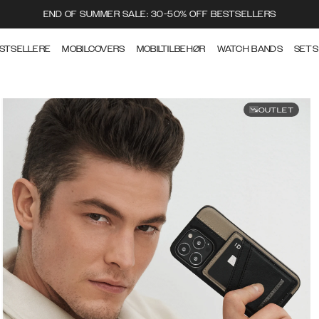
END OF SUMMER SALE: 30-50% OFF BESTSELLERS
STSELLERE
MOBILCOVERS
MOBILTILBEHØR
WATCH BANDS
SETS
OUTLET