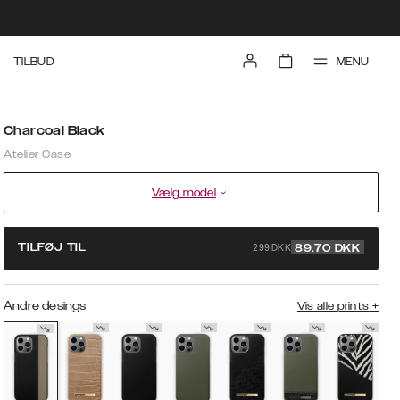
MENU
TILBUD
Charcoal Black
Atelier Case
Vælg model
299 DKK
TILFØJ TIL
89.70
DKK
Andre desings
Vis alle prints
+