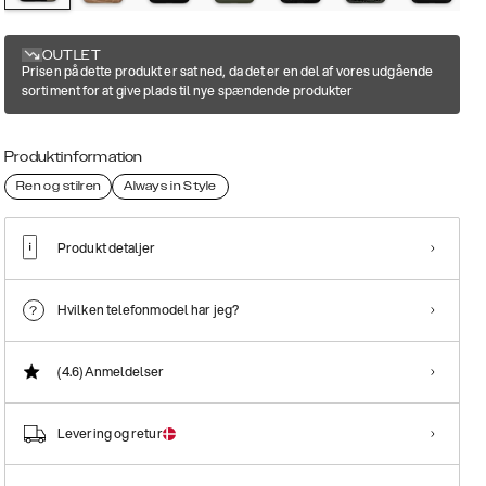
OUTLET
Prisen på dette produkt er sat ned, da det er en del af vores udgående
sortiment for at give plads til nye spændende produkter
Produktinformation
Ren og stilren
Always in Style
Produkt detaljer
Hvilken telefonmodel har jeg?
(4.6)
Anmeldelser
Levering og retur