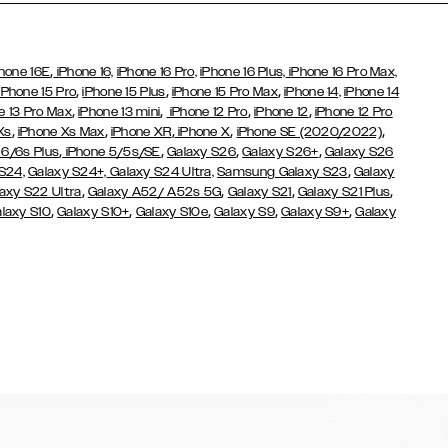
,
hone 16E
iPhone 16,
iPhone 16 Pro,
iPhone 16 Plus,
iPhone 16 Pro Max,
,
,
,
iPhone 15 Pro
iPhone 15 Plus
iPhone 15 Pro Max
iPhone 14,
iPhone 14
,
,
,
,
e 13 Pro Max
iPhone 13 mini
iPhone 12 Pro
iPhone 12
iPhone 12 Pro
,
,
,
,
,
Xs
iPhone Xs Max
iPhone XR
iPhone X
iPhone SE (2020/2022)
,
,
,
,
 6/6s Plus
iPhone 5/5s/SE
Galaxy S26
Galaxy S26+
Galaxy S26
,
S24,
Galaxy S24+,
Galaxy S24 Ultra,
Samsung Galaxy S23
Galaxy
,
,
,
,
axy S22 Ultra
Galaxy A52/ A52s 5G
Galaxy S21
Galaxy S21 Plus
,
,
,
,
,
laxy S10
Galaxy S10+
Galaxy S10e
Galaxy S9
Galaxy S9+
Galaxy