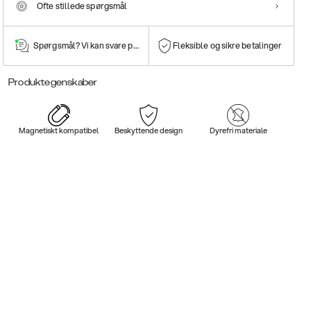
Ofte stillede spørgsmål
Spørgsmål? Vi kan svare på dem!
Fleksible og sikre betalinger
Produktegenskaber
Magnetiskt kompatibel
Beskyttende design
Dyrefri materiale