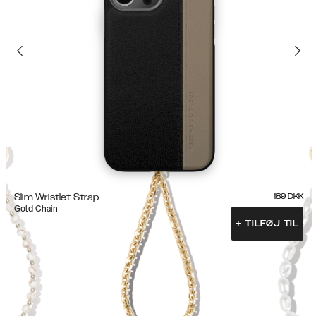
Slim Wristlet Strap
189
DKK
Gold Chain
+
TILFØJ TIL