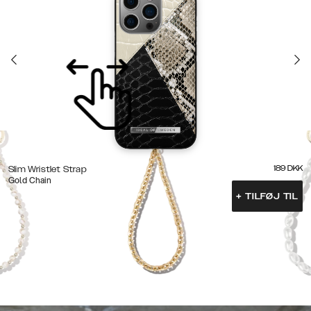
189
DKK
Slim Wristlet Strap
Gold Chain
+
TILFØJ TIL