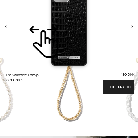
189
DKK
Slim Wristlet Strap
Gold Chain
+
TILFØJ TIL