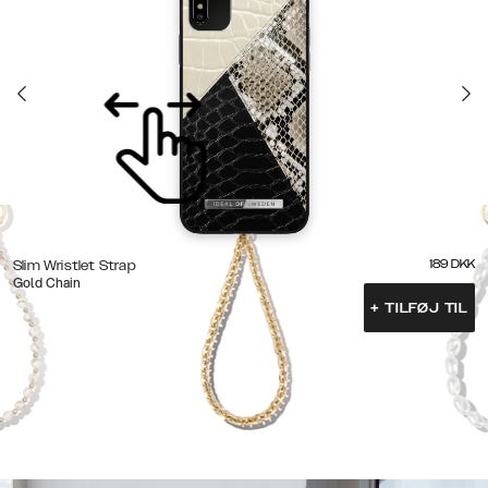
189
DKK
Slim Wristlet Strap
Gold Chain
+
TILFØJ TIL