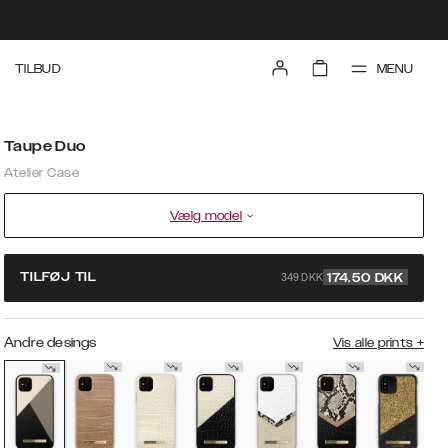
MENU
TILBUD
Taupe Duo
Atelier Case
Vælg model
349 DKK
TILFØJ TIL
174.50
DKK
Andre desings
Vis alle prints
+