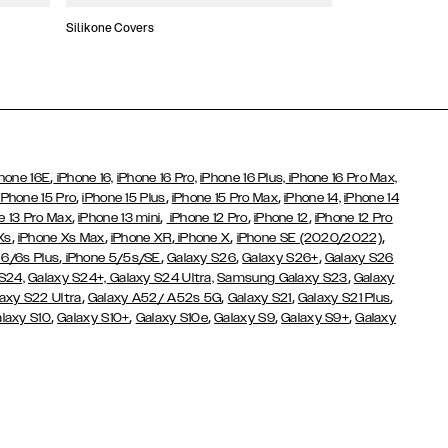
Silikone Covers
Slim Covers
,
hone 16E
iPhone 16,
iPhone 16 Pro,
iPhone 16 Plus,
iPhone 16 Pro Max,
,
,
,
iPhone 15 Pro
iPhone 15 Plus
iPhone 15 Pro Max
iPhone 14,
iPhone 14
,
,
,
,
e 13 Pro Max
iPhone 13 mini
iPhone 12 Pro
iPhone 12
iPhone 12 Pro
,
,
,
,
,
Xs
iPhone Xs Max
iPhone XR
iPhone X
iPhone SE (2020/2022)
,
,
,
,
 6/6s Plus
iPhone 5/5s/SE
Galaxy S26
Galaxy S26+
Galaxy S26
,
S24,
Galaxy S24+,
Galaxy S24 Ultra,
Samsung Galaxy S23
Galaxy
,
,
,
,
axy S22 Ultra
Galaxy A52/ A52s 5G
Galaxy S21
Galaxy S21 Plus
,
,
,
,
,
laxy S10
Galaxy S10+
Galaxy S10e
Galaxy S9
Galaxy S9+
Galaxy