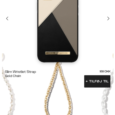
Slim Wristlet Strap
189
DKK
Gold Chain
+
TILFØJ TIL