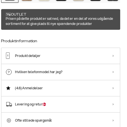
OUTLET
Prisen på dette produkt er sat ned, da det er en del af vores udgående
sortiment for at give plads til nye spændende produkter
Produktinformation
Produkt detaljer
Hvilken telefonmodel har jeg?
(4.6)
Anmeldelser
Levering og retur
Ofte stillede spørgsmål