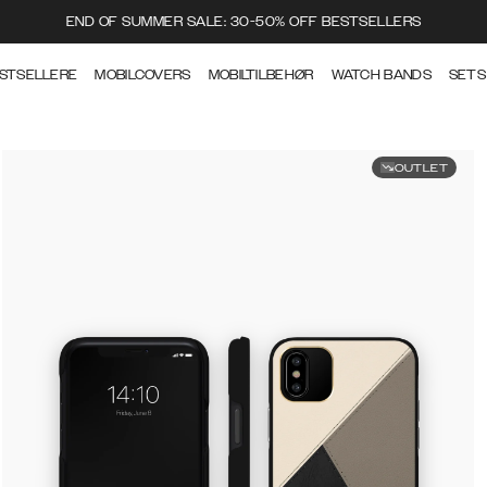
END OF SUMMER SALE: 30-50% OFF BESTSELLERS
STSELLERE
MOBILCOVERS
MOBILTILBEHØR
WATCH BANDS
SETS
OUTLET