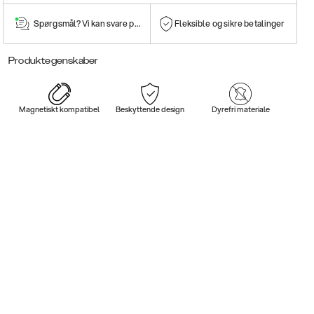
Spørgsmål? Vi kan svare på dem!
Fleksible og sikre betalinger
Produktegenskaber
Magnetiskt kompatibel
Beskyttende design
Dyrefri materiale