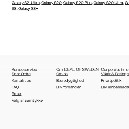
,
,
,
,
Galaxy S21 Ultra
Galaxy S20
Galaxy S20 Plus
Galaxy S20 Ultra
Ga
,
S8
Galaxy S8+
Kundeservice
Om IDEAL OF SWEDEN
Corporate info
Spor Ordre
Om os
Vilkår & Betinge
Kontakt os
Bæredygtighed
Privatpolitik
FAQ
Bliv forhandler
Bliv ambassadø
Retur
AUSTRALIA
Valg af samtykke
AUSTRIA
BELGIUM