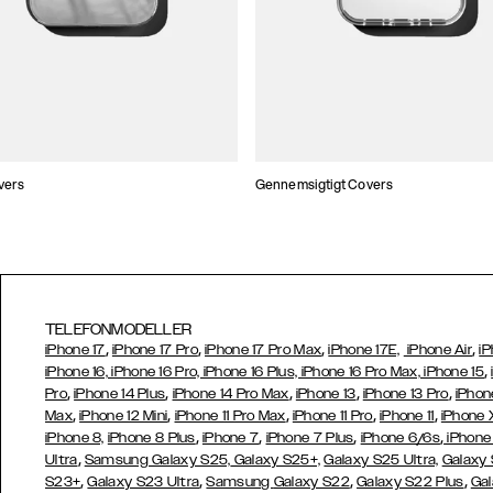
vers
Gennemsigtigt Covers
TELEFONMODELLER
,
,
,
,
iPhone 17
iPhone 17 Pro
iPhone 17 Pro Max
iPhone 17E,
iPhone Air
iP
,
iPhone 16, iPhone 16 Pro, iPhone 16 Plus, iPhone 16 Pro Max, iPhone 15
,
,
,
,
,
Pro
iPhone 14 Plus
iPhone 14 Pro Max
iPhone 13
iPhone 13 Pro
iPhon
,
,
,
,
,
Max
iPhone 12 Mini
iPhone 11 Pro Max
iPhone 11 Pro
iPhone 11
iPhone 
,
,
,
,
iPhone 8,
iPhone 8 Plus
iPhone 7
iPhone 7 Plus
iPhone 6/6s
iPhone
,
Ultra
Samsung Galaxy S25,
Galaxy S25+,
Galaxy S25 Ultra,
Galaxy 
,
,
,
,
S23+
Galaxy S23 Ultra
Samsung
Galaxy S22
Galaxy S22 Plus
Gal