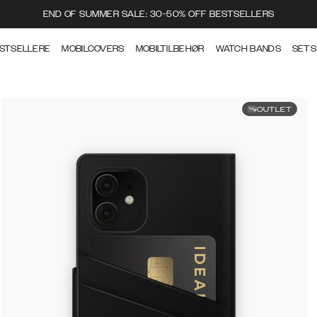
END OF SUMMER SALE: 30-50% OFF BESTSELLERS
STSELLERE
MOBILCOVERS
MOBILTILBEHØR
WATCH BANDS
SETS
OUTLET