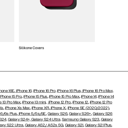
Silikone Covers
Slim Covers
,
hone 16E
iPhone 16,
iPhone 16 Pro,
iPhone 16 Plus,
iPhone 16 Pro Max,
,
,
,
iPhone 15 Pro
iPhone 15 Plus
iPhone 15 Pro Max
iPhone 14,
iPhone 14
,
,
,
,
e 13 Pro Max
iPhone 13 mini
iPhone 12 Pro
iPhone 12
iPhone 12 Pro
,
,
,
,
,
Xs
iPhone Xs Max
iPhone XR
iPhone X
iPhone SE (2020/2022)
,
,
,
,
 6/6s Plus
iPhone 5/5s/SE
Galaxy S26
Galaxy S26+
Galaxy S26
,
S24,
Galaxy S24+,
Galaxy S24 Ultra,
Samsung Galaxy S23
Galaxy
,
,
,
,
axy S22 Ultra
Galaxy A52/ A52s 5G
Galaxy S21
Galaxy S21 Plus