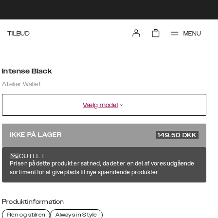
MENU
TILBUD
Intense Black
Atelier Wallet
Vælg model
299 DKK
IKKE PÅ LAGER
149.50
DKK
OUTLET
Prisen på dette produkt er sat ned, da det er en del af vores udgående
sortiment for at give plads til nye spændende produkter
Produktinformation
Ren og stilren
Always in Style