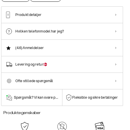
Produkt detaljer
Hvilken telefonmodel har jeg?
(4.6)
Anmeldelser
Levering og retur
Ofte stillede spørgsmål
Spørgsmål? Vi kan svare på dem!
Fleksible og sikre betalinger
Produktegenskaber