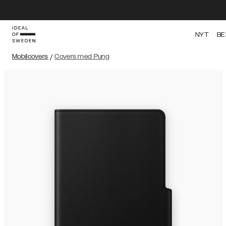
NYT
BE
Mobilcovers
/
Covers med Pung