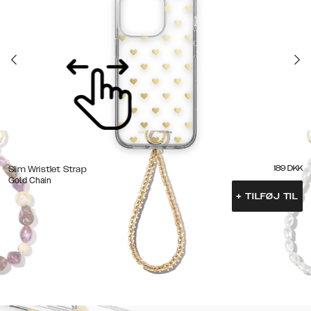
189
DKK
Slim Wristlet Strap
Gold Chain
+
TILFØJ TIL