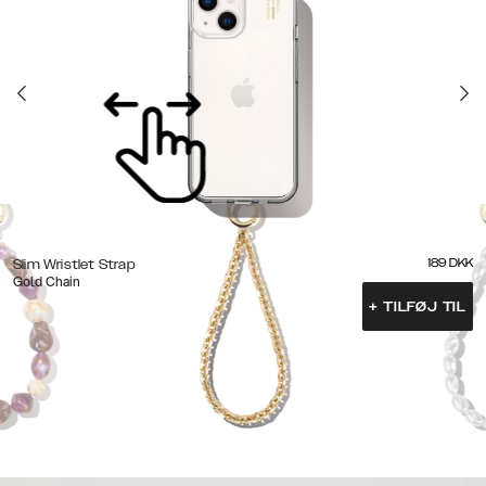
189
DKK
Slim Wristlet Strap
Gold Chain
+
TILFØJ TIL