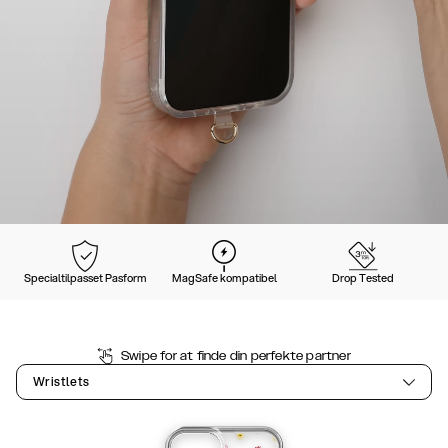
Specialtilpasset Pasform
MagSafe kompatibel
Drop Tested
Swipe for at finde din perfekte partner
Wristlets