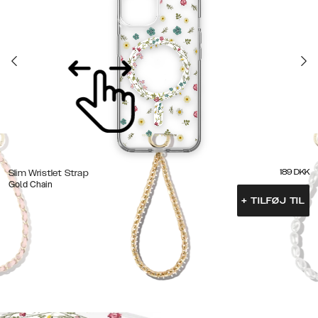
189
DKK
Slim Wristlet Strap
Gold Chain
+
TILFØJ TIL