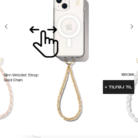
189
DKK
Slim Wristlet Strap
Gold Chain
+
TILFØJ TIL