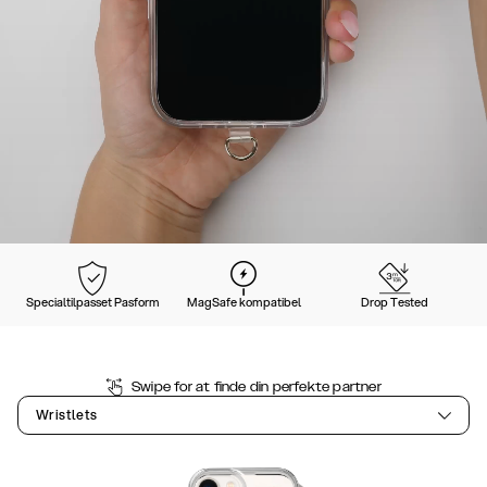
Specialtilpasset Pasform
MagSafe kompatibel
Drop Tested
Swipe for at finde din perfekte partner
Wristlets