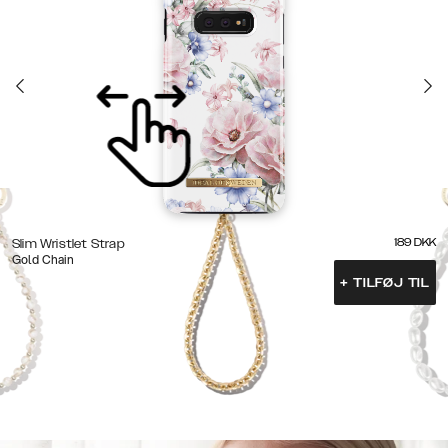
189
DKK
Slim Wristlet Strap
Gold Chain
+
TILFØJ TIL