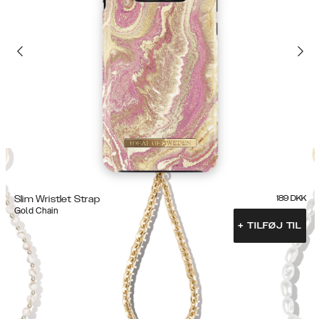
Slim Wristlet Strap
189
DKK
Gold Chain
+
TILFØJ TIL