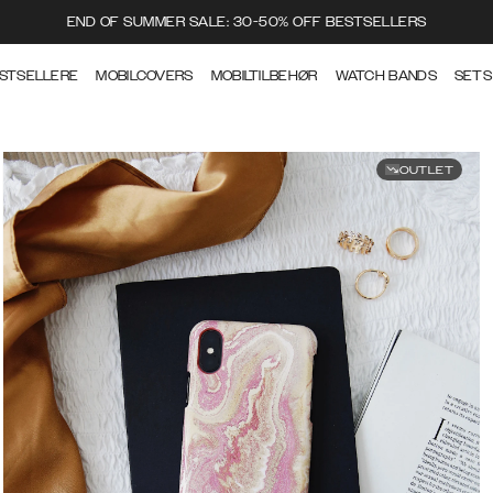
END OF SUMMER SALE: 30-50% OFF BESTSELLERS
STSELLERE
MOBILCOVERS
MOBILTILBEHØR
WATCH BANDS
SETS
OUTLET