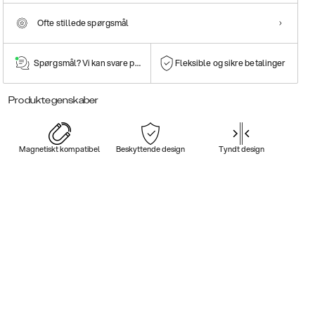
Ofte stillede spørgsmål
Spørgsmål? Vi kan svare på dem!
Fleksible og sikre betalinger
Produktegenskaber
Magnetiskt kompatibel
Beskyttende design
Tyndt design