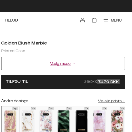
MENU
TILBUD
Golden Blush Marble
Printed Case
Vælg model
249 DKK
TILFØJ TIL
74.70
DKK
Andre desings
Vis alle prints
+