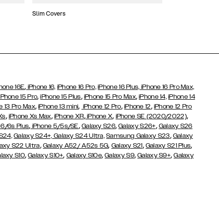
Slim Covers
Covers med Pung
,
hone 16E
iPhone 16,
iPhone 16 Pro,
iPhone 16 Plus,
iPhone 16 Pro Max,
,
,
,
iPhone 15 Pro
iPhone 15 Plus
iPhone 15 Pro Max
iPhone 14,
iPhone 14
,
,
,
,
e 13 Pro Max
iPhone 13 mini
iPhone 12 Pro
iPhone 12
iPhone 12 Pro
,
,
,
,
,
Xs
iPhone Xs Max
iPhone XR
iPhone X
iPhone SE (2020/2022)
,
,
,
,
 6/6s Plus
iPhone 5/5s/SE
Galaxy S26
Galaxy S26+
Galaxy S26
,
S24,
Galaxy S24+,
Galaxy S24 Ultra,
Samsung Galaxy S23
Galaxy
,
,
,
,
axy S22 Ultra
Galaxy A52/ A52s 5G
Galaxy S21
Galaxy S21 Plus
,
,
,
,
,
laxy S10
Galaxy S10+
Galaxy S10e
Galaxy S9
Galaxy S9+
Galaxy