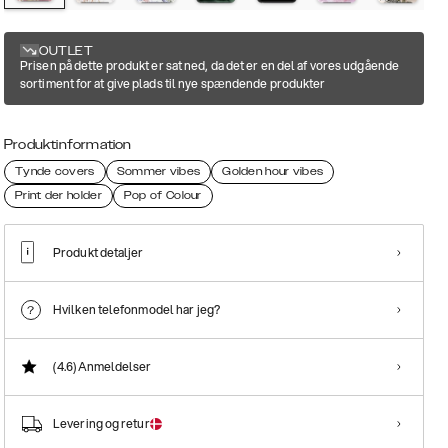
OUTLET
Prisen på dette produkt er sat ned, da det er en del af vores udgående
sortiment for at give plads til nye spændende produkter
Produktinformation
Tynde covers
Sommer vibes
Golden hour vibes
Print der holder
Pop of Colour
Produkt detaljer
Hvilken telefonmodel har jeg?
(4.6)
Anmeldelser
Levering og retur