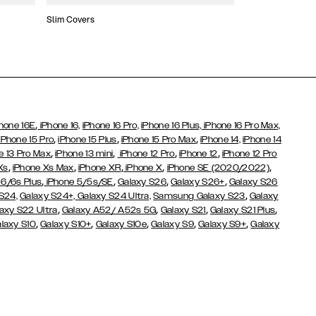
Slim Covers
Covers med Pung
,
hone 16E
iPhone 16,
iPhone 16 Pro,
iPhone 16 Plus,
iPhone 16 Pro Max,
,
,
,
iPhone 15 Pro
iPhone 15 Plus
iPhone 15 Pro Max
iPhone 14,
iPhone 14
,
,
,
,
e 13 Pro Max
iPhone 13 mini
iPhone 12 Pro
iPhone 12
iPhone 12 Pro
,
,
,
,
,
Xs
iPhone Xs Max
iPhone XR
iPhone X
iPhone SE (2020/2022)
,
,
,
,
 6/6s Plus
iPhone 5/5s/SE
Galaxy S26
Galaxy S26+
Galaxy S26
,
S24,
Galaxy S24+,
Galaxy S24 Ultra,
Samsung Galaxy S23
Galaxy
,
,
,
,
axy S22 Ultra
Galaxy A52/ A52s 5G
Galaxy S21
Galaxy S21 Plus
,
,
,
,
,
laxy S10
Galaxy S10+
Galaxy S10e
Galaxy S9
Galaxy S9+
Galaxy