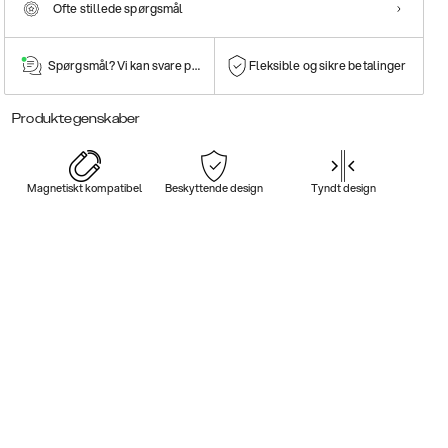
Ofte stillede spørgsmål
Spørgsmål? Vi kan svare på dem!
Fleksible og sikre betalinger
Produktegenskaber
Magnetiskt kompatibel
Beskyttende design
Tyndt design