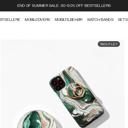
END OF SUMMER SALE: 30-50% OFF BESTSELLERS
STSELLERE
MOBILCOVERS
MOBILTILBEHØR
WATCH BANDS
SETS
OUTLET