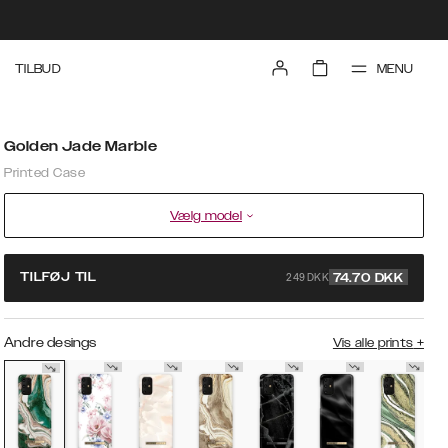
MENU
TILBUD
Golden Jade Marble
Printed Case
Vælg model
249 DKK
TILFØJ TIL
74.70
DKK
Andre desings
Vis alle prints
+