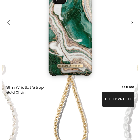
Slim Wristlet Strap
189
DKK
Gold Chain
+
TILFØJ TIL