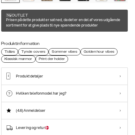
OUTLET
Prisen på dette produkt er sat ned, da det er en del af vores udgående
sortiment for at give plads til nye spændende produkter
Produktinformation
Tidløs
Tynde covers
Sommer vibes
Golden hour vibes
Klassisk marmor
Print der holder
Produkt detaljer
Hvilken telefonmodel har jeg?
(4.6)
Anmeldelser
Levering og retur