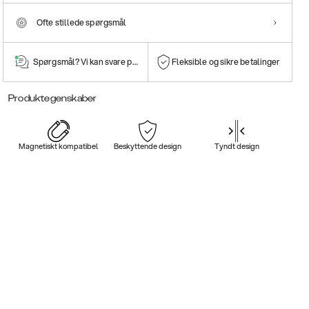
Ofte stillede spørgsmål
Spørgsmål? Vi kan svare på dem!
Fleksible og sikre betalinger
Produktegenskaber
Magnetiskt kompatibel
Beskyttende design
Tyndt design