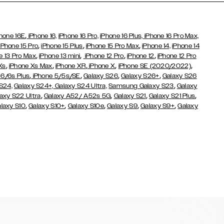
,
hone 16E
iPhone 16,
iPhone 16 Pro,
iPhone 16 Plus,
iPhone 16 Pro Max,
,
,
,
iPhone 15 Pro
iPhone 15 Plus
iPhone 15 Pro Max
iPhone 14,
iPhone 14
,
,
,
,
e 13 Pro Max
iPhone 13 mini
iPhone 12 Pro
iPhone 12
iPhone 12 Pro
,
,
,
,
,
Xs
iPhone Xs Max
iPhone XR
iPhone X
iPhone SE (2020/2022)
,
,
,
,
 6/6s Plus
iPhone 5/5s/SE
Galaxy S26
Galaxy S26+
Galaxy S26
,
S24,
Galaxy S24+,
Galaxy S24 Ultra,
Samsung Galaxy S23
Galaxy
,
,
,
,
axy S22 Ultra
Galaxy A52/ A52s 5G
Galaxy S21
Galaxy S21 Plus
,
,
,
,
,
laxy S10
Galaxy S10+
Galaxy S10e
Galaxy S9
Galaxy S9+
Galaxy