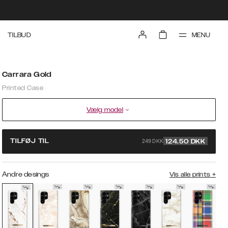
MENU
TILBUD
Carrara Gold
Printed Case
Vælg model
249 DKK
TILFØJ TIL
124.50
DKK
Andre desings
Vis alle prints
+