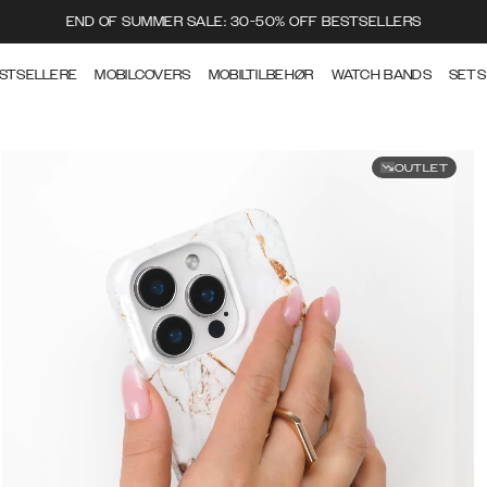
END OF SUMMER SALE: 30-50% OFF BESTSELLERS
STSELLERE
MOBILCOVERS
MOBILTILBEHØR
WATCH BANDS
SETS
OUTLET