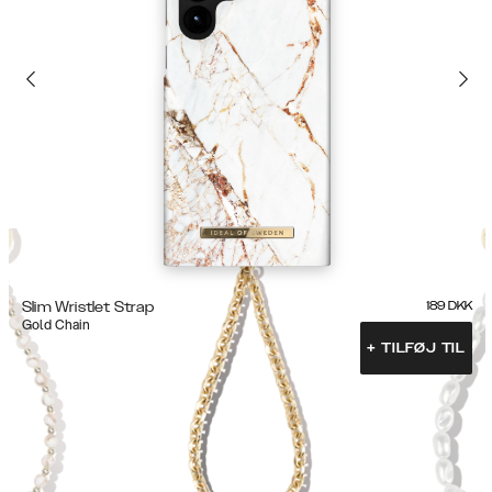
Slim Wristlet Strap
189
DKK
Gold Chain
+
TILFØJ TIL