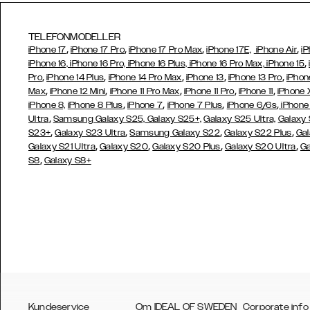
TELEFONMODELLER
,
,
,
,
iPhone 17
iPhone 17 Pro
iPhone 17 Pro Max
iPhone 17E,
iPhone Air
iP
,
iPhone 16, iPhone 16 Pro, iPhone 16 Plus, iPhone 16 Pro Max, iPhone 15
,
,
,
,
,
Pro
iPhone 14 Plus
iPhone 14 Pro Max
iPhone 13
iPhone 13 Pro
iPhon
,
,
,
,
,
Max
iPhone 12 Mini
iPhone 11 Pro Max
iPhone 11 Pro
iPhone 11
iPhone 
,
,
,
,
iPhone 8,
iPhone 8 Plus
iPhone 7
iPhone 7 Plus
iPhone 6/6s
iPhone
,
Ultra
Samsung Galaxy S25,
Galaxy S25+,
Galaxy S25 Ultra,
Galaxy 
,
,
,
,
S23+
Galaxy S23 Ultra
Samsung
Galaxy S22
Galaxy S22 Plus
Gal
,
,
,
,
Galaxy S21 Ultra
Galaxy S20
Galaxy S20 Plus
Galaxy S20 Ultra
Ga
,
S8
Galaxy S8+
Kundeservice
Om IDEAL OF SWEDEN
Corporate info