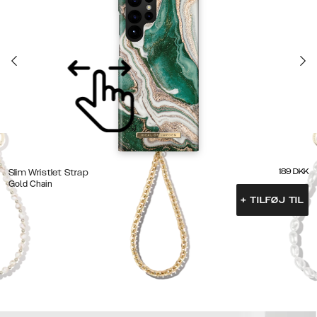
189
DKK
Slim Wristlet Strap
Gold Chain
+
TILFØJ TIL