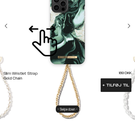
189
DKK
Slim Wristlet Strap
Gold Chain
+
TILFØJ TIL
Swipe down