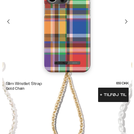
Slim Wristlet Strap
189
DKK
Gold Chain
+
TILFØJ TIL