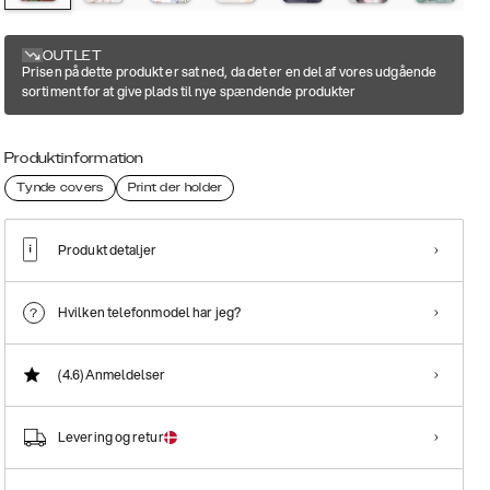
OUTLET
Prisen på dette produkt er sat ned, da det er en del af vores udgående
sortiment for at give plads til nye spændende produkter
Produktinformation
Tynde covers
Print der holder
Produkt detaljer
Hvilken telefonmodel har jeg?
(4.6)
Anmeldelser
Levering og retur