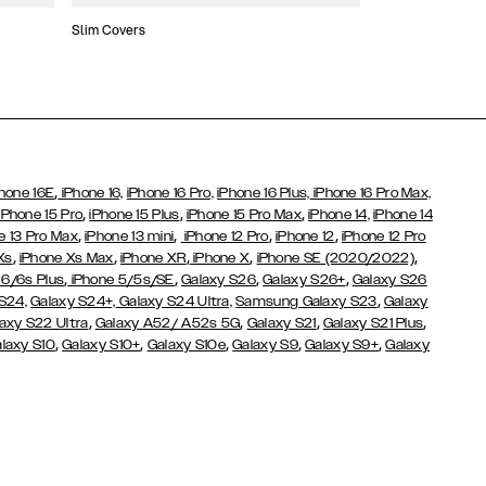
Slim Covers
Covers med Pung
,
hone 16E
iPhone 16,
iPhone 16 Pro,
iPhone 16 Plus,
iPhone 16 Pro Max,
,
,
,
iPhone 15 Pro
iPhone 15 Plus
iPhone 15 Pro Max
iPhone 14,
iPhone 14
,
,
,
,
e 13 Pro Max
iPhone 13 mini
iPhone 12 Pro
iPhone 12
iPhone 12 Pro
,
,
,
,
,
Xs
iPhone Xs Max
iPhone XR
iPhone X
iPhone SE (2020/2022)
,
,
,
,
 6/6s Plus
iPhone 5/5s/SE
Galaxy S26
Galaxy S26+
Galaxy S26
,
S24,
Galaxy S24+,
Galaxy S24 Ultra,
Samsung Galaxy S23
Galaxy
,
,
,
,
axy S22 Ultra
Galaxy A52/ A52s 5G
Galaxy S21
Galaxy S21 Plus
,
,
,
,
,
laxy S10
Galaxy S10+
Galaxy S10e
Galaxy S9
Galaxy S9+
Galaxy