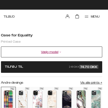
MENU
TILBUD
Case for Equality
Printed Case
Vælg model
249 DKK
TILFØJ TIL
74.70
DKK
Andre desings
Vis alle prints
+