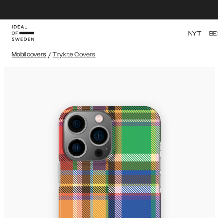
NYT
BE
Mobilcovers
/
Trykte Covers