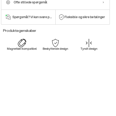
Ofte stillede spørgsmål
Spørgsmål? Vi kan svare på dem!
Fleksible og sikre betalinger
Produktegenskaber
Magnetiskt kompatibel
Beskyttende design
Tyndt design