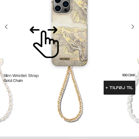
189
DKK
Slim Wristlet Strap
Gold Chain
+
TILFØJ TIL