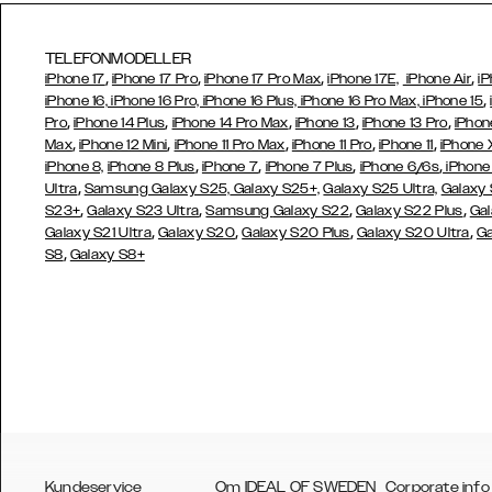
TELEFONMODELLER
,
,
,
,
iPhone 17
iPhone 17 Pro
iPhone 17 Pro Max
iPhone 17E,
iPhone Air
iP
,
iPhone 16, iPhone 16 Pro, iPhone 16 Plus, iPhone 16 Pro Max, iPhone 15
,
,
,
,
,
Pro
iPhone 14 Plus
iPhone 14 Pro Max
iPhone 13
iPhone 13 Pro
iPhon
,
,
,
,
,
Max
iPhone 12 Mini
iPhone 11 Pro Max
iPhone 11 Pro
iPhone 11
iPhone 
,
,
,
,
iPhone 8,
iPhone 8 Plus
iPhone 7
iPhone 7 Plus
iPhone 6/6s
iPhone
,
Ultra
Samsung Galaxy S25,
Galaxy S25+,
Galaxy S25 Ultra,
Galaxy 
,
,
,
,
S23+
Galaxy S23 Ultra
Samsung
Galaxy S22
Galaxy S22 Plus
Gal
,
,
,
,
Galaxy S21 Ultra
Galaxy S20
Galaxy S20 Plus
Galaxy S20 Ultra
Ga
,
S8
Galaxy S8+
Kundeservice
Om IDEAL OF SWEDEN
Corporate info