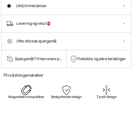
(4.6)
Anmeldelser
Levering og retur
Ofte stillede spørgsmål
Spørgsmål? Vi kan svare på dem!
Fleksible og sikre betalinger
Produktegenskaber
Magnetiskt kompatibel
Beskyttende design
Tyndt design