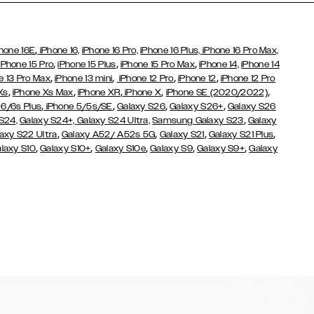
,
hone 16E
iPhone 16,
iPhone 16 Pro,
iPhone 16 Plus,
iPhone 16 Pro Max,
,
,
,
iPhone 15 Pro
iPhone 15 Plus
iPhone 15 Pro Max
iPhone 14,
iPhone 14
,
,
,
,
e 13 Pro Max
iPhone 13 mini
iPhone 12 Pro
iPhone 12
iPhone 12 Pro
,
,
,
,
,
Xs
iPhone Xs Max
iPhone XR
iPhone X
iPhone SE (2020/2022)
,
,
,
,
 6/6s Plus
iPhone 5/5s/SE
Galaxy S26
Galaxy S26+
Galaxy S26
,
S24,
Galaxy S24+,
Galaxy S24 Ultra,
Samsung Galaxy S23
Galaxy
,
,
,
,
axy S22 Ultra
Galaxy A52/ A52s 5G
Galaxy S21
Galaxy S21 Plus
,
,
,
,
,
laxy S10
Galaxy S10+
Galaxy S10e
Galaxy S9
Galaxy S9+
Galaxy