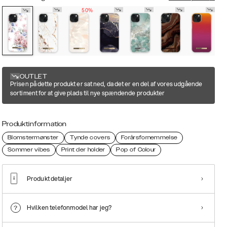
50%
OUTLET
Prisen på dette produkt er sat ned, da det er en del af vores udgående
sortiment for at give plads til nye spændende produkter
Produktinformation
Blomstermønster
Tynde covers
Forårsfornemmelse
Sommer vibes
Print der holder
Pop of Colour
Produkt detaljer
Hvilken telefonmodel har jeg?