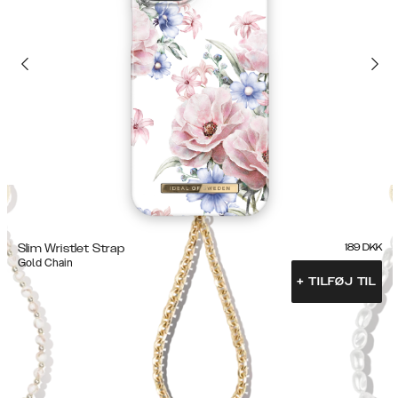
Slim Wristlet Strap
189
DKK
Gold Chain
+
TILFØJ TIL