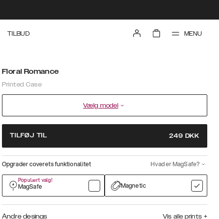
MENU
TILBUD
Floral Romance
Printed Case
Vælg model
TILFØJ TIL
249
DKK
Opgrader coverets funktionalitet
Hvad er MagSafe?
Populært valg!
Magnetic
MagSafe
Andre desings
Vis alle prints
+