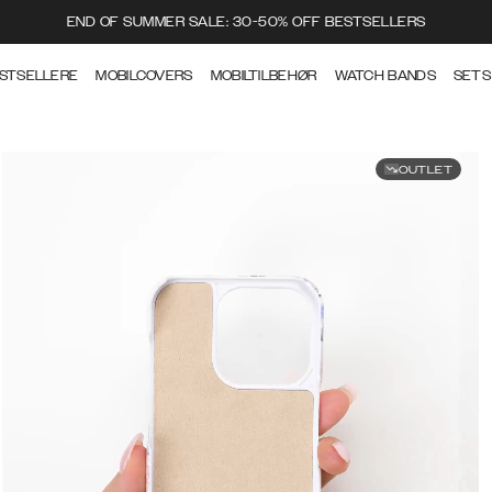
END OF SUMMER SALE: 30-50% OFF BESTSELLERS
STSELLERE
MOBILCOVERS
MOBILTILBEHØR
WATCH BANDS
SETS
OUTLET