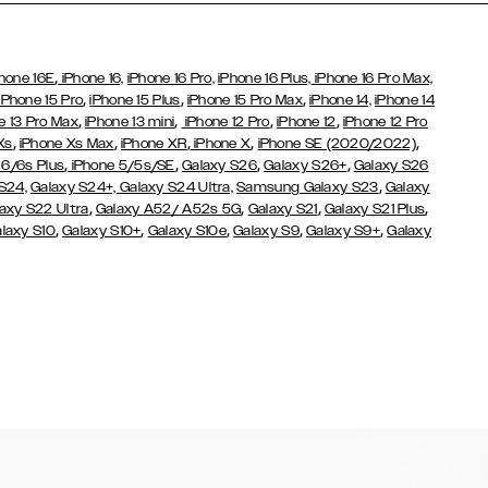
,
hone 16E
iPhone 16,
iPhone 16 Pro,
iPhone 16 Plus,
iPhone 16 Pro Max,
,
,
,
iPhone 15 Pro
iPhone 15 Plus
iPhone 15 Pro Max
iPhone 14,
iPhone 14
,
,
,
,
e 13 Pro Max
iPhone 13 mini
iPhone 12 Pro
iPhone 12
iPhone 12 Pro
,
,
,
,
,
Xs
iPhone Xs Max
iPhone XR
iPhone X
iPhone SE (2020/2022)
,
,
,
,
 6/6s Plus
iPhone 5/5s/SE
Galaxy S26
Galaxy S26+
Galaxy S26
,
S24,
Galaxy S24+,
Galaxy S24 Ultra,
Samsung Galaxy S23
Galaxy
,
,
,
,
axy S22 Ultra
Galaxy A52/ A52s 5G
Galaxy S21
Galaxy S21 Plus
,
,
,
,
,
laxy S10
Galaxy S10+
Galaxy S10e
Galaxy S9
Galaxy S9+
Galaxy