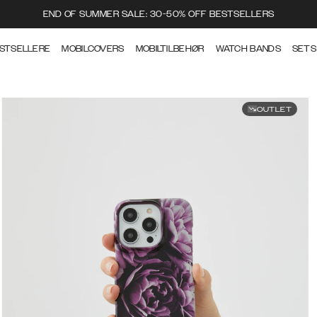
END OF SUMMER SALE: 30-50% OFF BESTSELLERS
STSELLERE
MOBILCOVERS
MOBILTILBEHØR
WATCH BANDS
SETS
OUTLET