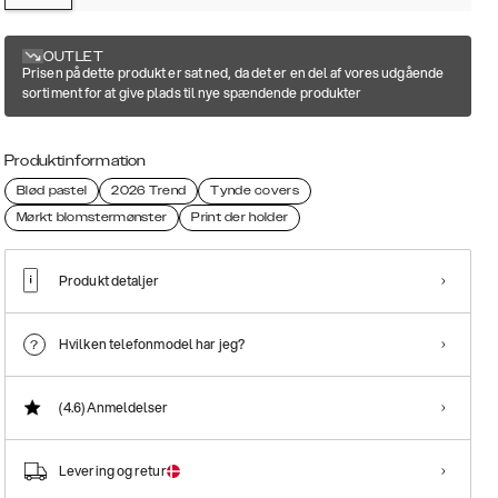
OUTLET
Prisen på dette produkt er sat ned, da det er en del af vores udgående
sortiment for at give plads til nye spændende produkter
Produktinformation
Blød pastel
2026 Trend
Tynde covers
Mørkt blomstermønster
Print der holder
Produkt detaljer
Hvilken telefonmodel har jeg?
(4.6)
Anmeldelser
Levering og retur