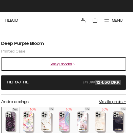
MENU
TILBUD
Deep Purple Bloom
Printed Case
Vælg model
249 DKK
TILFØJ TIL
124.50
DKK
Andre desings
Vis alle prints
+
50%
50%
50%