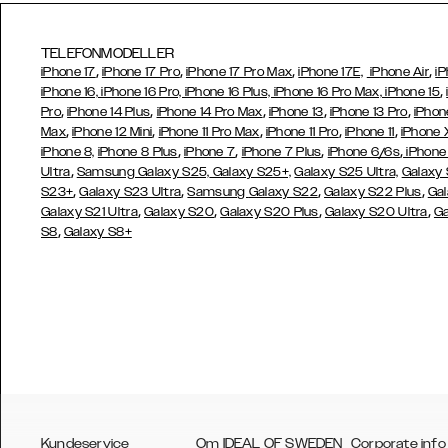
TELEFONMODELLER
,
,
,
,
iPhone 17
iPhone 17 Pro
iPhone 17 Pro Max
iPhone 17E,
iPhone Air
iP
,
iPhone 16, iPhone 16 Pro, iPhone 16 Plus, iPhone 16 Pro Max, iPhone 15
,
,
,
,
,
Pro
iPhone 14 Plus
iPhone 14 Pro Max
iPhone 13
iPhone 13 Pro
iPhon
,
,
,
,
,
Max
iPhone 12 Mini
iPhone 11 Pro Max
iPhone 11 Pro
iPhone 11
iPhone 
,
,
,
,
iPhone 8,
iPhone 8 Plus
iPhone 7
iPhone 7 Plus
iPhone 6/6s
iPhone
,
Ultra
Samsung Galaxy S25,
Galaxy S25+,
Galaxy S25 Ultra,
Galaxy 
,
,
,
,
S23+
Galaxy S23 Ultra
Samsung
Galaxy S22
Galaxy S22 Plus
Gal
,
,
,
,
Galaxy S21 Ultra
Galaxy S20
Galaxy S20 Plus
Galaxy S20 Ultra
Ga
,
S8
Galaxy S8+
Kundeservice
Om IDEAL OF SWEDEN
Corporate info