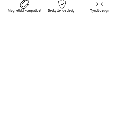
Magnetiskt kompatibel
Beskyttende design
Tyndt design