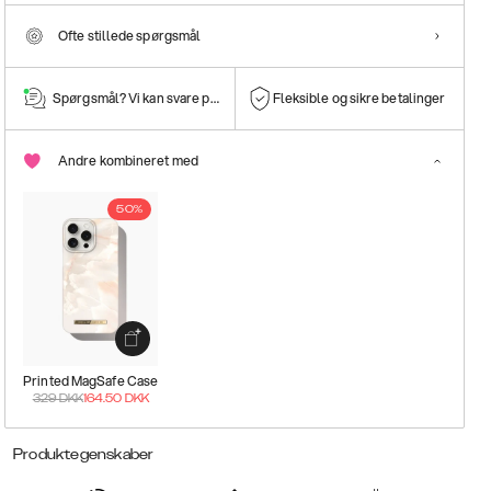
Ofte stillede spørgsmål
Spørgsmål? Vi kan svare på dem!
Fleksible og sikre betalinger
Andre kombineret med
50%
Printed MagSafe Case
329
DKK
164.50
DKK
Produktegenskaber