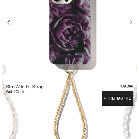
Slim Wristlet Strap
189
DKK
Gold Chain
+
TILFØJ TIL