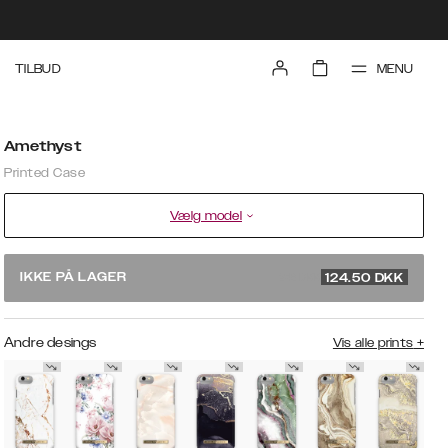
MENU
TILBUD
Amethyst
Printed Case
Vælg model
249 DKK
IKKE PÅ LAGER
124.50
DKK
Andre desings
Vis alle prints
+