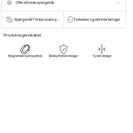
Ofte stillede spørgsmål
Spørgsmål? Vi kan svare på dem!
Fleksible og sikre betalinger
Produktegenskaber
Magnetiskt kompatibel
Beskyttende design
Tyndt design