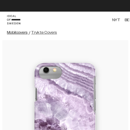
NYT
BE
Mobilcovers
/
Trykte Covers