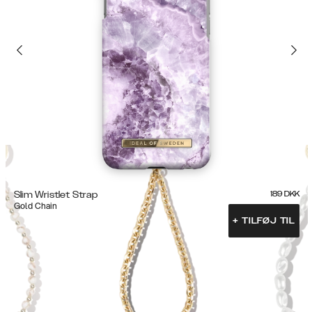
Slim Wristlet Strap
189
DKK
Gold Chain
+
TILFØJ TIL