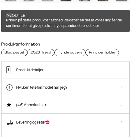
OUTLET
Prisen på dette produkt er sat ned, da det er en del af vores udgående
sortiment for at give plads til nye spændende produkter
Produktinformation
Blød pastel
2026 Trend
Tynde covers
Print der holder
Produkt detaljer
Hvilken telefonmodel har jeg?
(4.6)
Anmeldelser
Levering og retur