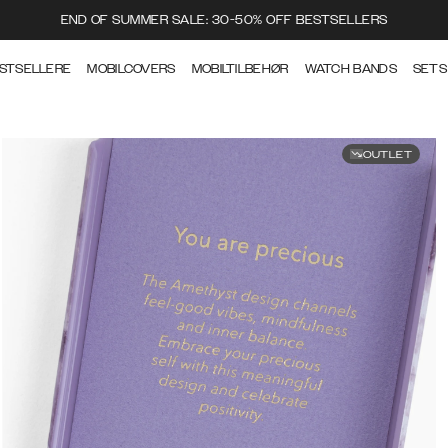
END OF SUMMER SALE: 30-50% OFF BESTSELLERS
STSELLERE
MOBILCOVERS
MOBILTILBEHØR
WATCH BANDS
SETS
OUTLET