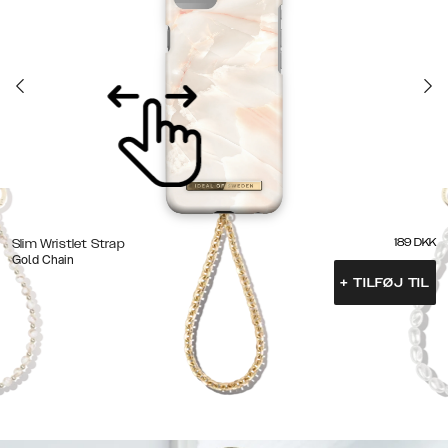
189
DKK
Slim Wristlet Strap
Gold Chain
+
TILFØJ TIL