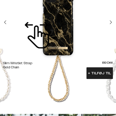
189
DKK
Slim Wristlet Strap
Gold Chain
+
TILFØJ TIL