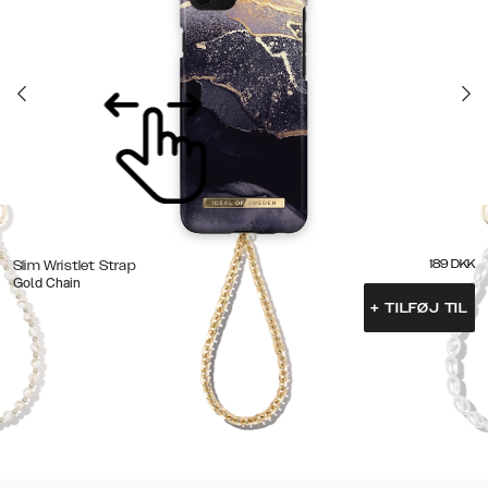
189
DKK
Slim Wristlet Strap
Gold Chain
+
TILFØJ TIL