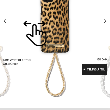
189
DKK
Slim Wristlet Strap
Gold Chain
+
TILFØJ TIL