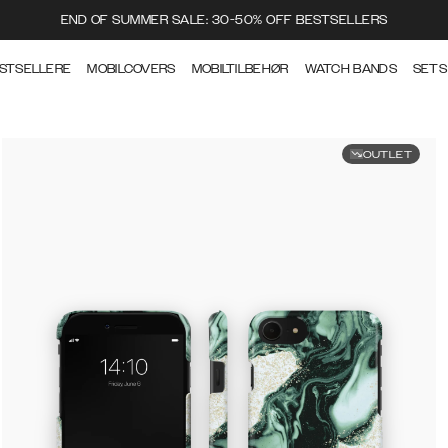
END OF SUMMER SALE: 30-50% OFF BESTSELLERS
STSELLERE
MOBILCOVERS
MOBILTILBEHØR
WATCH BANDS
SETS
OUTLET