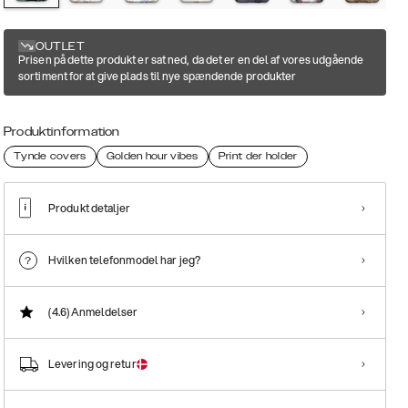
OUTLET
Prisen på dette produkt er sat ned, da det er en del af vores udgående
sortiment for at give plads til nye spændende produkter
Produktinformation
Tynde covers
Golden hour vibes
Print der holder
Produkt detaljer
Hvilken telefonmodel har jeg?
(4.6)
Anmeldelser
Levering og retur