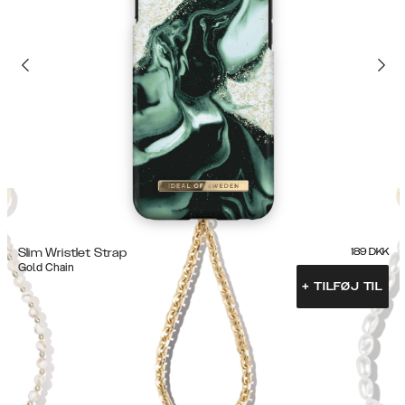
Slim Wristlet Strap
189
DKK
Gold Chain
+
TILFØJ TIL