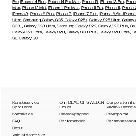
,
,
,
,
,
Pro
iPhone 14 Plus
iPhone 14 Pro Max
iPhone 13
iPhone 13 Pro
iPhon
,
,
,
,
,
Max
iPhone 12 Mini
iPhone 11 Pro Max
iPhone 11 Pro
iPhone 11
iPhone 
,
,
,
,
iPhone 8,
iPhone 8 Plus
iPhone 7
iPhone 7 Plus
iPhone 6/6s
iPhone
,
Ultra
Samsung Galaxy S25,
Galaxy S25+,
Galaxy S25 Ultra,
Galaxy 
,
,
,
,
S23+
Galaxy S23 Ultra
Samsung
Galaxy S22
Galaxy S22 Plus
Gal
,
,
,
,
Galaxy S21 Ultra
Galaxy S20
Galaxy S20 Plus
Galaxy S20 Ultra
Ga
,
S8
Galaxy S8+
Kundeservice
Om IDEAL OF SWEDEN
Corporate info
Spor Ordre
Om os
Vilkår & Betinge
Kontakt os
Bæredygtighed
Privatpolitik
FAQ
Bliv forhandler
Bliv ambassadø
Retur
AUSTRALIA
Valg af samtykke