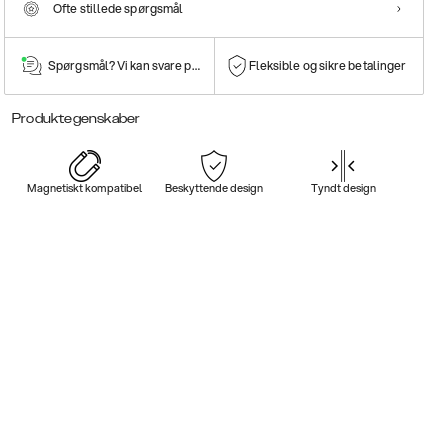
Ofte stillede spørgsmål
Spørgsmål? Vi kan svare på dem!
Fleksible og sikre betalinger
Produktegenskaber
Magnetiskt kompatibel
Beskyttende design
Tyndt design