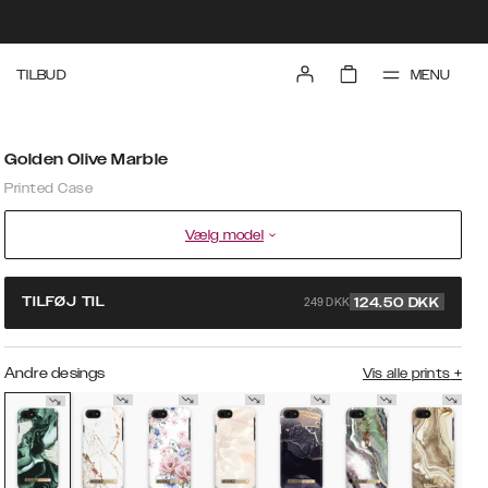
MENU
TILBUD
Golden Olive Marble
Printed Case
Vælg model
249 DKK
TILFØJ TIL
124.50
DKK
Andre desings
Vis alle prints
+