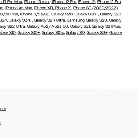
,
,
,
,
e 13 Pro Max
iPhone 13 mini
iPhone 12 Pro
iPhone 12
iPhone 12 Pro
,
,
,
,
,
Xs
iPhone Xs Max
iPhone XR
iPhone X
iPhone SE (2020/2022)
,
,
,
,
 6/6s Plus
iPhone 5/5s/SE
Galaxy S26
Galaxy S26+
Galaxy S26
,
S24,
Galaxy S24+,
Galaxy S24 Ultra,
Samsung Galaxy S23
Galaxy
,
,
,
,
axy S22 Ultra
Galaxy A52/ A52s 5G
Galaxy S21
Galaxy S21 Plus
,
,
,
,
,
laxy S10
Galaxy S10+
Galaxy S10e
Galaxy S9
Galaxy S9+
Galaxy
lser
r