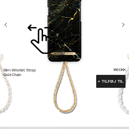
189
DKK
Slim Wristlet Strap
Gold Chain
+
TILFØJ TIL