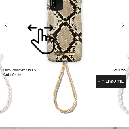
189
DKK
Slim Wristlet Strap
Gold Chain
+
TILFØJ TIL