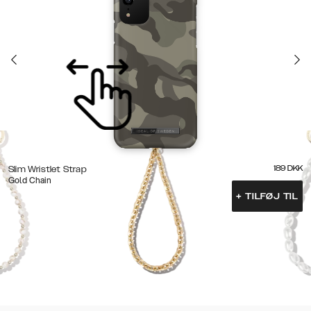
189
DKK
Slim Wristlet Strap
Gold Chain
+
TILFØJ TIL