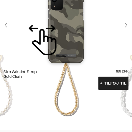
189
DKK
Slim Wristlet Strap
Gold Chain
+
TILFØJ TIL