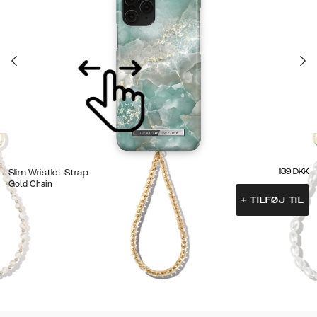
189
DKK
Slim Wristlet Strap
Gold Chain
+
TILFØJ TIL