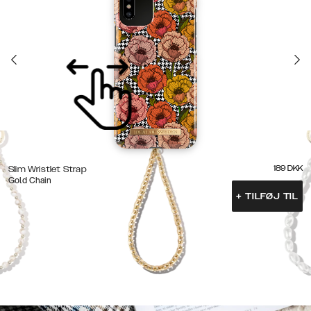
189
DKK
Slim Wristlet Strap
Gold Chain
+
TILFØJ TIL