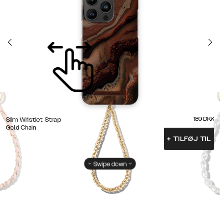
189
DKK
Slim Wristlet Strap
Gold Chain
+
TILFØJ TIL
Swipe down