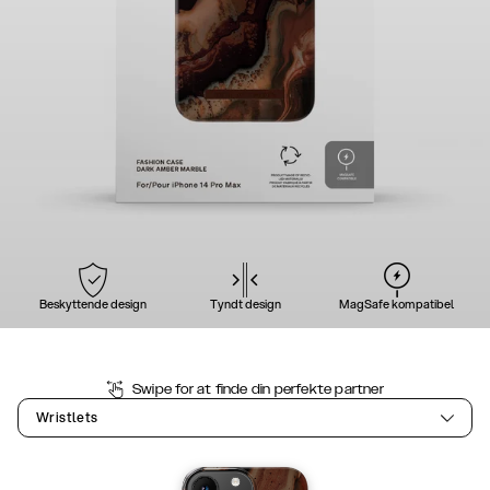
Beskyttende design
Tyndt design
MagSafe kompatibel
Swipe for at finde din perfekte partner
Wristlets