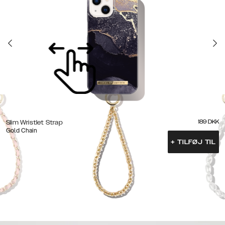
189
DKK
Slim Wristlet Strap
Gold Chain
+
TILFØJ TIL