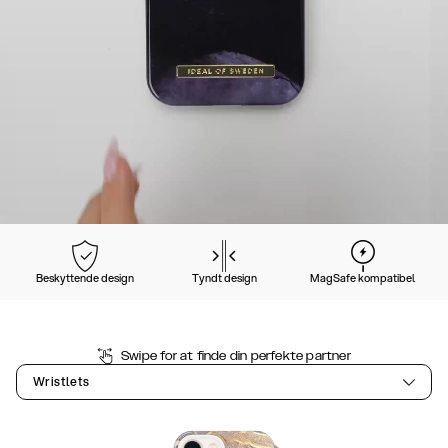
Beskyttende design
Tyndt design
MagSafe kompatibel
Swipe for at finde din perfekte partner
Wristlets