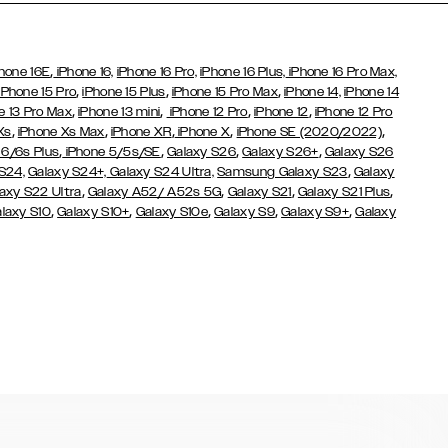
,
hone 16E
iPhone 16,
iPhone 16 Pro,
iPhone 16 Plus,
iPhone 16 Pro Max,
,
,
,
iPhone 15 Pro
iPhone 15 Plus
iPhone 15 Pro Max
iPhone 14,
iPhone 14
,
,
,
,
e 13 Pro Max
iPhone 13 mini
iPhone 12 Pro
iPhone 12
iPhone 12 Pro
,
,
,
,
,
Xs
iPhone Xs Max
iPhone XR
iPhone X
iPhone SE (2020/2022)
,
,
,
,
 6/6s Plus
iPhone 5/5s/SE
Galaxy S26
Galaxy S26+
Galaxy S26
,
S24,
Galaxy S24+,
Galaxy S24 Ultra,
Samsung Galaxy S23
Galaxy
,
,
,
,
axy S22 Ultra
Galaxy A52/ A52s 5G
Galaxy S21
Galaxy S21 Plus
,
,
,
,
,
laxy S10
Galaxy S10+
Galaxy S10e
Galaxy S9
Galaxy S9+
Galaxy