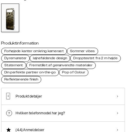
Produktinformation
Forhøjede kanter omkring kameraet
Sommer vibes
Dyremønster
Iøjnefaldende design
Dropptestet fra 2 m højde
Statement
Fremstillet af genanvendte materialer
Din perfekte partner on-the-go
Pop of Colour
Reflekterende finish
Produkt detaljer
Hvilken telefonmodel har jeg?
(4.4)
Anmeldelser