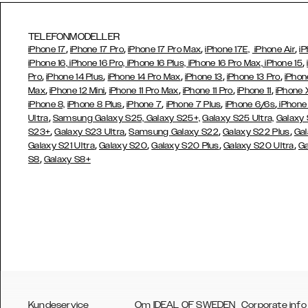
TELEFONMODELLER
,
,
,
,
iPhone 17
iPhone 17 Pro
iPhone 17 Pro Max
iPhone 17E,
iPhone Air
iP
,
iPhone 16, iPhone 16 Pro, iPhone 16 Plus, iPhone 16 Pro Max, iPhone 15
,
,
,
,
,
Pro
iPhone 14 Plus
iPhone 14 Pro Max
iPhone 13
iPhone 13 Pro
iPhon
,
,
,
,
,
Max
iPhone 12 Mini
iPhone 11 Pro Max
iPhone 11 Pro
iPhone 11
iPhone 
,
,
,
,
iPhone 8,
iPhone 8 Plus
iPhone 7
iPhone 7 Plus
iPhone 6/6s
iPhone
,
Ultra
Samsung Galaxy S25,
Galaxy S25+,
Galaxy S25 Ultra,
Galaxy 
,
,
,
,
S23+
Galaxy S23 Ultra
Samsung
Galaxy S22
Galaxy S22 Plus
Gal
,
,
,
,
Galaxy S21 Ultra
Galaxy S20
Galaxy S20 Plus
Galaxy S20 Ultra
Ga
,
S8
Galaxy S8+
Kundeservice
Om IDEAL OF SWEDEN
Corporate info