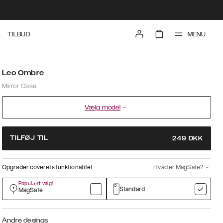
MENU
TILBUD
Leo Ombre
Mirror Case
Vælg model
TILFØJ TIL
249
DKK
Opgrader coverets funktionalitet
Hvad er MagSafe?
Populært valg!
Standard
MagSafe
Andre desings