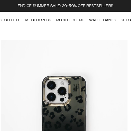
END OF SUMMER SALE: 30-50% OFF BESTSELLERS
STSELLERE
MOBILCOVERS
MOBILTILBEHØR
WATCH BANDS
SETS