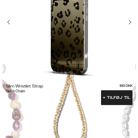
Slim Wristlet Strap
189
DKK
Gold Chain
+
TILFØJ TIL