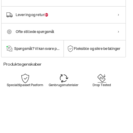
Levering og retur
Ofte stillede spørgsmål
Spørgsmål? Vi kan svare på dem!
Fleksible og sikre betalinger
Produktegenskaber
Specialtilpasset Pasform
Genbrugsmaterialer
Drop Tested