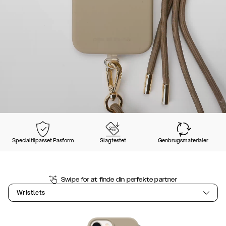
Specialtilpasset Pasform
Slagtestet
Genbrugsmaterialer
Swipe for at finde din perfekte partner
Wristlets