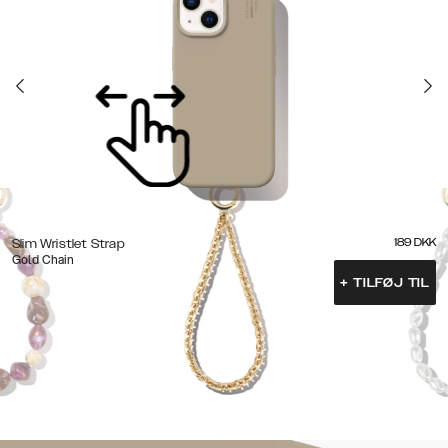
189
DKK
Slim Wristlet Strap
Gold Chain
+
TILFØJ TIL