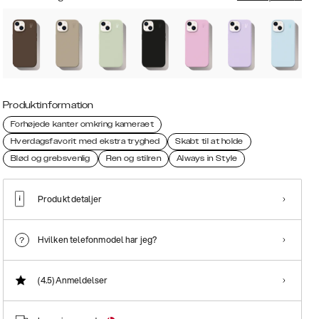
Produktinformation
Forhøjede kanter omkring kameraet
Hverdagsfavorit med ekstra tryghed
Skabt til at holde
Blød og grebsvenlig
Ren og stilren
Always in Style
Produkt detaljer
Hvilken telefonmodel har jeg?
(4.5)
Anmeldelser