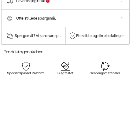
Levering og retur
Ofte stillede spørgsmål
Spørgsmål? Vi kan svare på dem!
Fleksible og sikre betalinger
Produktegenskaber
Specialtilpasset Pasform
Slagtestet
Genbrugsmaterialer