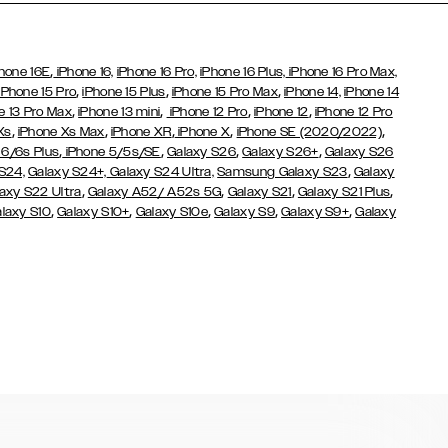
,
hone 16E
iPhone 16,
iPhone 16 Pro,
iPhone 16 Plus,
iPhone 16 Pro Max,
,
,
,
iPhone 15 Pro
iPhone 15 Plus
iPhone 15 Pro Max
iPhone 14,
iPhone 14
,
,
,
,
e 13 Pro Max
iPhone 13 mini
iPhone 12 Pro
iPhone 12
iPhone 12 Pro
,
,
,
,
,
Xs
iPhone Xs Max
iPhone XR
iPhone X
iPhone SE (2020/2022)
,
,
,
,
 6/6s Plus
iPhone 5/5s/SE
Galaxy S26
Galaxy S26+
Galaxy S26
,
S24,
Galaxy S24+,
Galaxy S24 Ultra,
Samsung Galaxy S23
Galaxy
,
,
,
,
axy S22 Ultra
Galaxy A52/ A52s 5G
Galaxy S21
Galaxy S21 Plus
,
,
,
,
,
laxy S10
Galaxy S10+
Galaxy S10e
Galaxy S9
Galaxy S9+
Galaxy