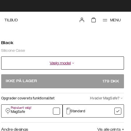
MENU
TILBUD
Black
Silicone Case
Vælg model
IKKE PÅ LAGER
179
DKK
Opgrader coverets funktionalitet
Hvad er MagSafe?
Populært valg!
Standard
MagSafe
Andre desings
Vis alle prints
+