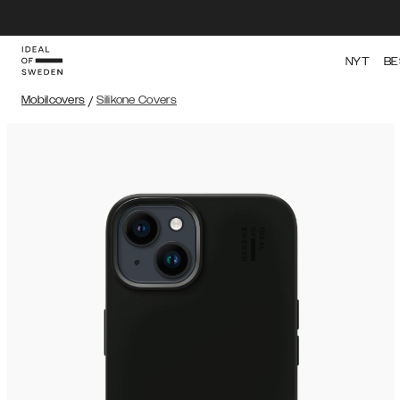
NYT
BE
Mobilcovers
/
Silikone Covers