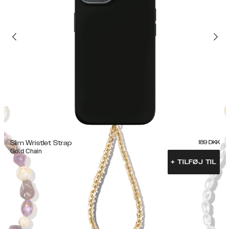
Slim Wristlet Strap
189
DKK
Gold Chain
+
TILFØJ TIL