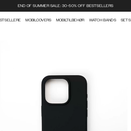
END OF SUMMER SALE: 30-50% OFF BESTSELLERS
STSELLERE
MOBILCOVERS
MOBILTILBEHØR
WATCH BANDS
SETS