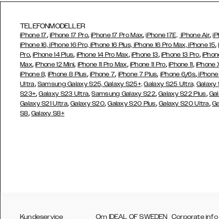
TELEFONMODELLER
,
,
,
,
iPhone 17
iPhone 17 Pro
iPhone 17 Pro Max
iPhone 17E,
iPhone Air
iP
,
iPhone 16, iPhone 16 Pro, iPhone 16 Plus, iPhone 16 Pro Max, iPhone 15
,
,
,
,
,
Pro
iPhone 14 Plus
iPhone 14 Pro Max
iPhone 13
iPhone 13 Pro
iPhon
,
,
,
,
,
Max
iPhone 12 Mini
iPhone 11 Pro Max
iPhone 11 Pro
iPhone 11
iPhone 
,
,
,
,
iPhone 8,
iPhone 8 Plus
iPhone 7
iPhone 7 Plus
iPhone 6/6s
iPhone
,
Ultra
Samsung Galaxy S25,
Galaxy S25+,
Galaxy S25 Ultra,
Galaxy 
,
,
,
,
S23+
Galaxy S23 Ultra
Samsung
Galaxy S22
Galaxy S22 Plus
Gal
,
,
,
,
Galaxy S21 Ultra
Galaxy S20
Galaxy S20 Plus
Galaxy S20 Ultra
Ga
,
S8
Galaxy S8+
Kundeservice
Om IDEAL OF SWEDEN
Corporate info