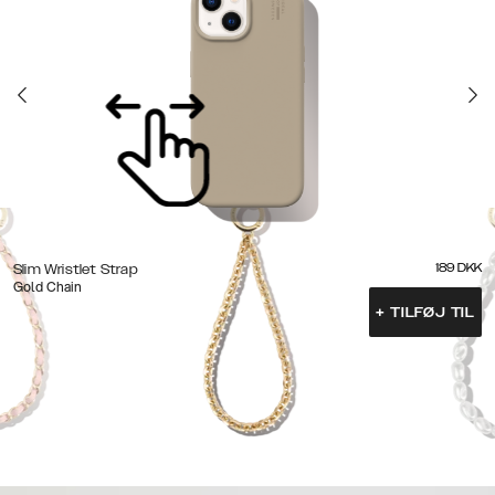
189
DKK
Slim Wristlet Strap
Gold Chain
+
TILFØJ TIL