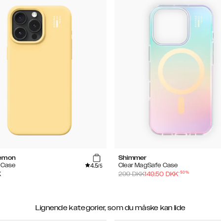
Lemon
Shimmer
4.5
e Case
Clear MagSafe Case
/5
-
50
%
K
299
DKK
149.50
DKK
Lignende kategorier, som du måske kan lide