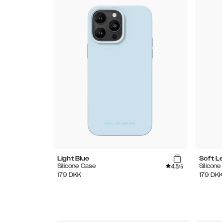
Light Blue
Soft 
4.5
Silicone Case
Silicon
/5
179
DKK
179
DK