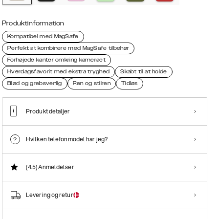
Produktinformation
Kompatibel med MagSafe
Perfekt at kombinere med MagSafe tilbehør
Forhøjede kanter omkring kameraet
Hverdagsfavorit med ekstra tryghed
Skabt til at holde
Blød og grebsvenlig
Ren og stilren
Tidløs
Produkt detaljer
Hvilken telefonmodel har jeg?
(4.5)
Anmeldelser
Levering og retur