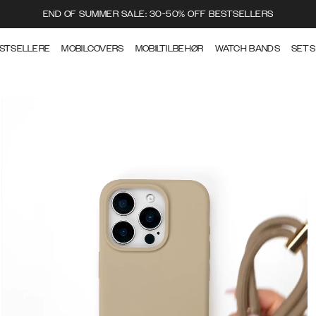
END OF SUMMER SALE: 30-50% OFF BESTSELLERS
STSELLERE
MOBILCOVERS
MOBILTILBEHØR
WATCH BANDS
SETS