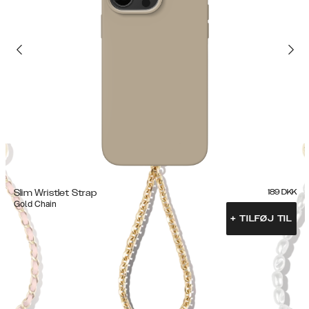
Slim Wristlet Strap
189
DKK
Gold Chain
+
TILFØJ TIL