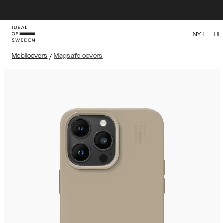
NYT
BE
Mobilcovers
/
Magsafe covers