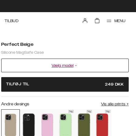
MENU
TILBUD
Perfect Beige
Silicone MagSafe Case
Vælg model
TILFØJ TIL
249
DKK
Andre desings
Vis alle prints
+