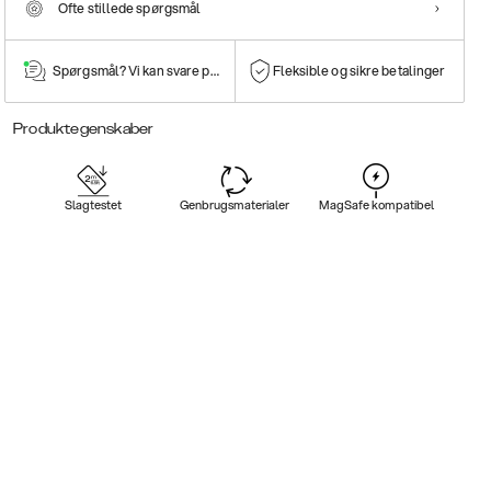
Ofte stillede spørgsmål
Spørgsmål? Vi kan svare på dem!
Fleksible og sikre betalinger
Produktegenskaber
Slagtestet
Genbrugsmaterialer
MagSafe kompatibel