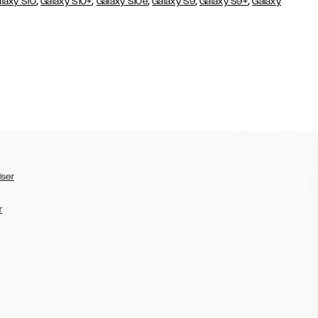
,
,
,
,
,
laxy S10
Galaxy S10+
Galaxy S10e
Galaxy S9
Galaxy S9+
Galaxy
lser
r