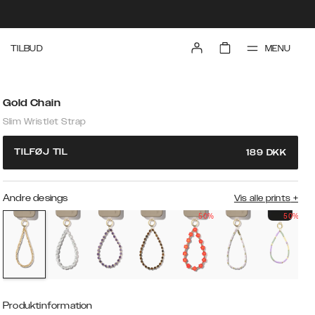
MENU
TILBUD
Gold Chain
Slim Wristlet Strap
TILFØJ TIL
189
DKK
Andre desings
Vis alle prints
+
50%
50%
Produktinformation