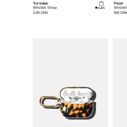
Tortoise
Pearl
4.4
Wristlet Strap
Wristle
/5
249
DKK
199
DK