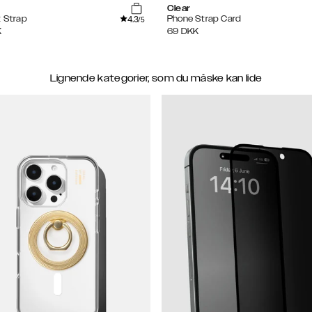
Clear
4.3
t Strap
Phone Strap Card
/5
K
69
DKK
Lignende kategorier, som du måske kan lide