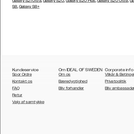
,
,
,
,
Galaxy S21 Ultra
Galaxy S20
Galaxy S20 Plus
Galaxy S20 Ultra
Ga
,
S8
Galaxy S8+
Kundeservice
Om IDEAL OF SWEDEN
Corporate info
Spor Ordre
Om os
Vilkår & Betinge
Kontakt os
Bæredygtighed
Privatpolitik
FAQ
Bliv forhandler
Bliv ambassadø
Retur
AUSTRALIA
Valg af samtykke
AUSTRIA
BELGIUM