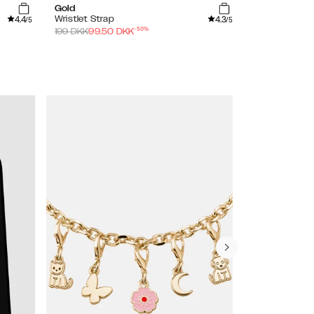
Gold
Tennis Spark
4.4
4.3
Wristlet Strap
Wristlet Stra
/5
/5
-
50
%
199
DKK
99.50
DKK
199
DKK