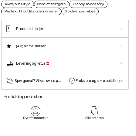
Always in Style
Nem at fastgøre
Trendy accessory
Perfekt til outfits uden lommer
Golden hour vibes
Produkt detaljer
(4.3)
Anmeldelser
Levering og retur
Spørgsmål? Vi kan svare på dem!
Fleksible og sikre betalinger
Produktegenskaber
Dyrefri materiale
Sikkert greb