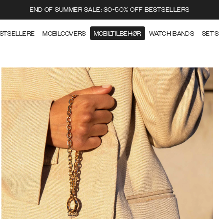
END OF SUMMER SALE: 30-50% OFF BESTSELLERS
STSELLERE
MOBILCOVERS
MOBILTILBEHØR
WATCH BANDS
SETS