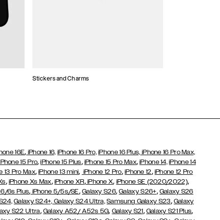
Stickers and Charms
Kortholder
,
hone 16E
iPhone 16,
iPhone 16 Pro,
iPhone 16 Plus,
iPhone 16 Pro Max,
,
,
,
iPhone 15 Pro
iPhone 15 Plus
iPhone 15 Pro Max
iPhone 14,
iPhone 14
,
,
,
,
e 13 Pro Max
iPhone 13 mini
iPhone 12 Pro
iPhone 12
iPhone 12 Pro
,
,
,
,
,
Xs
iPhone Xs Max
iPhone XR
iPhone X
iPhone SE (2020/2022)
,
,
,
,
 6/6s Plus
iPhone 5/5s/SE
Galaxy S26
Galaxy S26+
Galaxy S26
,
S24,
Galaxy S24+,
Galaxy S24 Ultra,
Samsung Galaxy S23
Galaxy
,
,
,
,
axy S22 Ultra
Galaxy A52/ A52s 5G
Galaxy S21
Galaxy S21 Plus