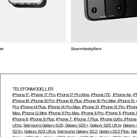
der
Skærmbeskyttere
TELEFONMODELLER
,
,
,
,
iPhone 17
iPhone 17 Pro
iPhone 17 Pro Max
iPhone 17E,
iPhone Air
iP
,
iPhone 16, iPhone 16 Pro, iPhone 16 Plus, iPhone 16 Pro Max, iPhone 15
,
,
,
,
,
Pro
iPhone 14 Plus
iPhone 14 Pro Max
iPhone 13
iPhone 13 Pro
iPhon
,
,
,
,
,
Max
iPhone 12 Mini
iPhone 11 Pro Max
iPhone 11 Pro
iPhone 11
iPhone 
,
,
,
,
iPhone 8,
iPhone 8 Plus
iPhone 7
iPhone 7 Plus
iPhone 6/6s
iPhone
,
Ultra
Samsung Galaxy S25,
Galaxy S25+,
Galaxy S25 Ultra,
Galaxy 
,
,
,
,
S23+
Galaxy S23 Ultra
Samsung
Galaxy S22
Galaxy S22 Plus
Gal