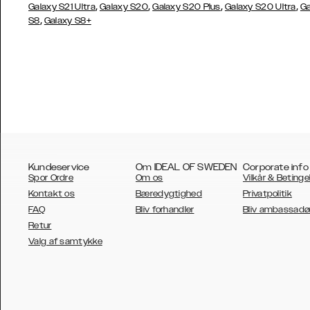
,
,
,
,
Galaxy S21 Ultra
Galaxy S20
Galaxy S20 Plus
Galaxy S20 Ultra
Ga
,
S8
Galaxy S8+
Kundeservice
Om IDEAL OF SWEDEN
Corporate info
Spor Ordre
Om os
Vilkår & Betinge
Kontakt os
Bæredygtighed
Privatpolitik
FAQ
Bliv forhandler
Bliv ambassadø
Retur
AUSTRALIA
Valg af samtykke
AUSTRIA
BELGIUM