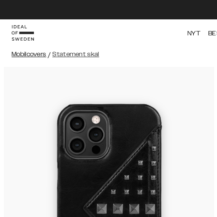
NYT
BE
Mobilcovers
/
Statement skal