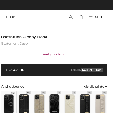
MENU
TILBUD
Beatstuds Glossy Black
Statement Case
Vælg model
499 DKK
TILFØJ TIL
149.70
DKK
Andre desings
Vis alle prints
+