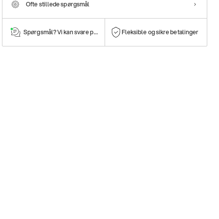
Ofte stillede spørgsmål
Spørgsmål? Vi kan svare på dem!
Fleksible og sikre betalinger