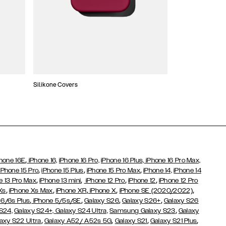
Silikone Covers
Slim Covers
,
hone 16E
iPhone 16,
iPhone 16 Pro,
iPhone 16 Plus,
iPhone 16 Pro Max,
,
,
,
iPhone 15 Pro
iPhone 15 Plus
iPhone 15 Pro Max
iPhone 14,
iPhone 14
,
,
,
,
e 13 Pro Max
iPhone 13 mini
iPhone 12 Pro
iPhone 12
iPhone 12 Pro
,
,
,
,
,
Xs
iPhone Xs Max
iPhone XR
iPhone X
iPhone SE (2020/2022)
,
,
,
,
 6/6s Plus
iPhone 5/5s/SE
Galaxy S26
Galaxy S26+
Galaxy S26
,
S24,
Galaxy S24+,
Galaxy S24 Ultra,
Samsung Galaxy S23
Galaxy
,
,
,
,
axy S22 Ultra
Galaxy A52/ A52s 5G
Galaxy S21
Galaxy S21 Plus