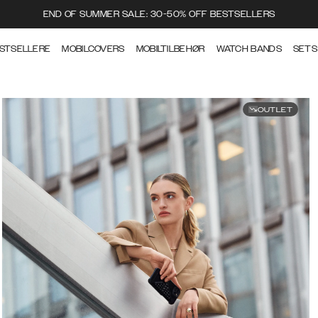
END OF SUMMER SALE: 30-50% OFF BESTSELLERS
STSELLERE
MOBILCOVERS
MOBILTILBEHØR
WATCH BANDS
SETS
OUTLET