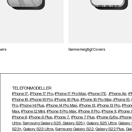
vers
Gennemsigtigt Covers
TELEFONMODELLER
,
,
,
,
iPhone 17
iPhone 17 Pro
iPhone 17 Pro Max
iPhone 17E,
iPhone Air
iP
,
iPhone 16, iPhone 16 Pro, iPhone 16 Plus, iPhone 16 Pro Max, iPhone 15
,
,
,
,
,
Pro
iPhone 14 Plus
iPhone 14 Pro Max
iPhone 13
iPhone 13 Pro
iPhon
,
,
,
,
,
Max
iPhone 12 Mini
iPhone 11 Pro Max
iPhone 11 Pro
iPhone 11
iPhone 
,
,
,
,
iPhone 8,
iPhone 8 Plus
iPhone 7
iPhone 7 Plus
iPhone 6/6s
iPhone
,
Ultra
Samsung Galaxy S25,
Galaxy S25+,
Galaxy S25 Ultra,
Galaxy 
,
,
,
,
S23+
Galaxy S23 Ultra
Samsung
Galaxy S22
Galaxy S22 Plus
Gal