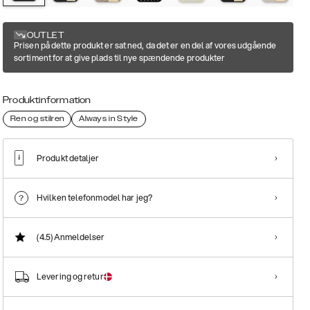
OUTLET
Prisen på dette produkt er sat ned, da det er en del af vores udgående
sortiment for at give plads til nye spændende produkter
Produktinformation
Ren og stilren
Always in Style
Produkt detaljer
Hvilken telefonmodel har jeg?
(4.5)
Anmeldelser
Levering og retur