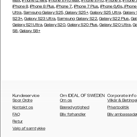
,
,
,
,
,
Max
iPhone 12 Mini
iPhone 11 Pro Max
iPhone 11 Pro
iPhone 11
iPhone 
,
,
,
,
iPhone 8,
iPhone 8 Plus
iPhone 7
iPhone 7 Plus
iPhone 6/6s
iPhone
,
Ultra
Samsung Galaxy S25,
Galaxy S25+,
Galaxy S25 Ultra,
Galaxy 
,
,
,
,
S23+
Galaxy S23 Ultra
Samsung
Galaxy S22
Galaxy S22 Plus
Gal
,
,
,
,
Galaxy S21 Ultra
Galaxy S20
Galaxy S20 Plus
Galaxy S20 Ultra
Ga
,
S8
Galaxy S8+
Kundeservice
Om IDEAL OF SWEDEN
Corporate info
Spor Ordre
Om os
Vilkår & Betinge
Kontakt os
Bæredygtighed
Privatpolitik
FAQ
Bliv forhandler
Bliv ambassadø
Retur
AUSTRALIA
Valg af samtykke