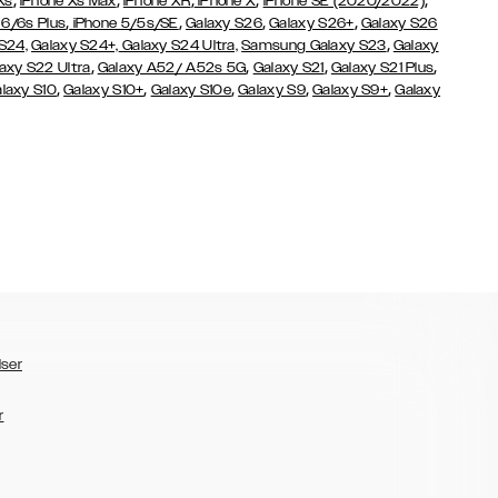
,
,
,
,
,
Xs
iPhone Xs Max
iPhone XR
iPhone X
iPhone SE (2020/2022)
,
,
,
,
 6/6s Plus
iPhone 5/5s/SE
Galaxy S26
Galaxy S26+
Galaxy S26
,
S24,
Galaxy S24+,
Galaxy S24 Ultra,
Samsung Galaxy S23
Galaxy
,
,
,
,
axy S22 Ultra
Galaxy A52/ A52s 5G
Galaxy S21
Galaxy S21 Plus
,
,
,
,
,
laxy S10
Galaxy S10+
Galaxy S10e
Galaxy S9
Galaxy S9+
Galaxy
lser
r