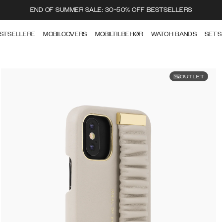
END OF SUMMER SALE: 30-50% OFF BESTSELLERS
STSELLERE
MOBILCOVERS
MOBILTILBEHØR
WATCH BANDS
SETS
OUTLET