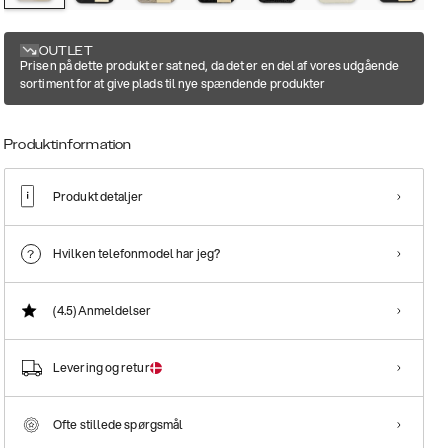
OUTLET
Prisen på dette produkt er sat ned, da det er en del af vores udgående
sortiment for at give plads til nye spændende produkter
Produktinformation
Produkt detaljer
Hvilken telefonmodel har jeg?
(4.5)
Anmeldelser
Levering og retur
Ofte stillede spørgsmål