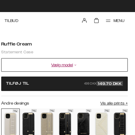
MENU
TILBUD
Ruffle Cream
Statement Case
Vælg model
499 DKK
TILFØJ TIL
149.70
DKK
Andre desings
Vis alle prints
+