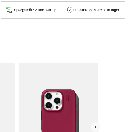
Spørgsmål? Vi kan svare på dem!
Fleksible og sikre betalinger