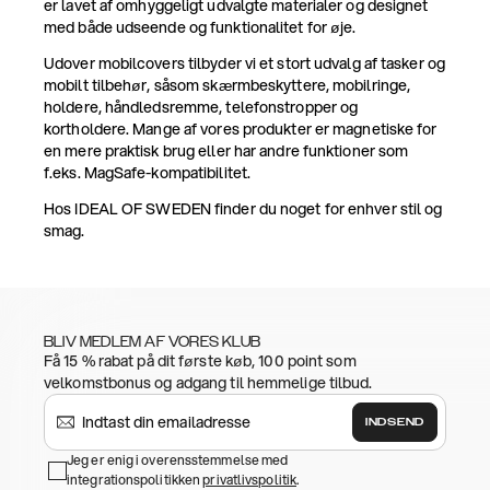
er lavet af omhyggeligt udvalgte materialer og designet
med både udseende og funktionalitet for øje.
Udover mobilcovers tilbyder vi et stort udvalg af tasker og
mobilt tilbehør, såsom skærmbeskyttere, mobilringe,
holdere, håndledsremme, telefonstropper og
kortholdere. Mange af vores produkter er magnetiske for
en mere praktisk brug eller har andre funktioner som
f.eks. MagSafe-kompatibilitet.
Hos IDEAL OF SWEDEN finder du noget for enhver stil og
smag.
BLIV MEDLEM AF VORES KLUB
Få 15 % rabat på dit første køb, 100 point som
velkomstbonus og adgang til hemmelige tilbud.
INDSEND
Jeg er enig i overensstemmelse med
integrationspolitikken
privatlivspolitik
.