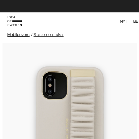
NYT
BE
Mobilcovers
/
Statement skal