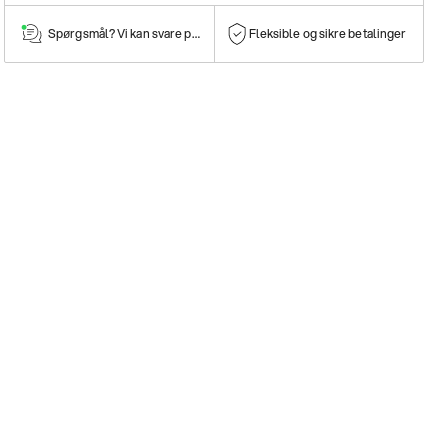
Spørgsmål? Vi kan svare på dem!
Fleksible og sikre betalinger