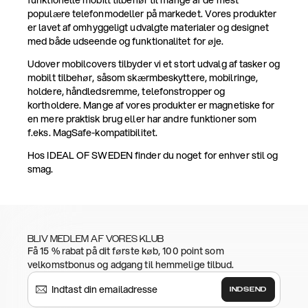
funktionelle mobilt tilbehør til mange af de mest
populære telefonmodeller på markedet. Vores produkter
er lavet af omhyggeligt udvalgte materialer og designet
med både udseende og funktionalitet for øje.
Udover mobilcovers tilbyder vi et stort udvalg af tasker og
mobilt tilbehør, såsom skærmbeskyttere, mobilringe,
holdere, håndledsremme, telefonstropper og
kortholdere. Mange af vores produkter er magnetiske for
en mere praktisk brug eller har andre funktioner som
f.eks. MagSafe-kompatibilitet.
Hos IDEAL OF SWEDEN finder du noget for enhver stil og
smag.
BLIV MEDLEM AF VORES KLUB
Få 15 % rabat på dit første køb, 100 point som
velkomstbonus og adgang til hemmelige tilbud.
INDSEND