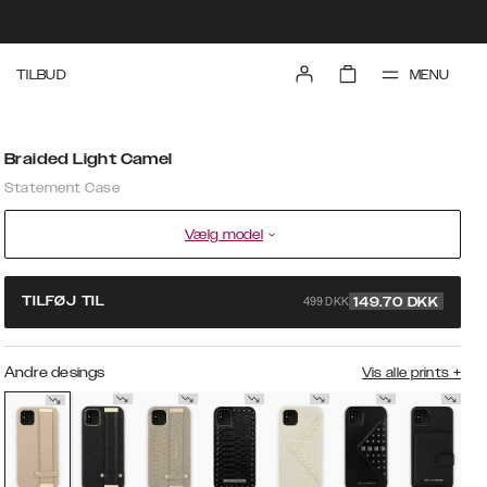
MENU
TILBUD
Braided Light Camel
Statement Case
Vælg model
499 DKK
TILFØJ TIL
149.70
DKK
Andre desings
Vis alle prints
+