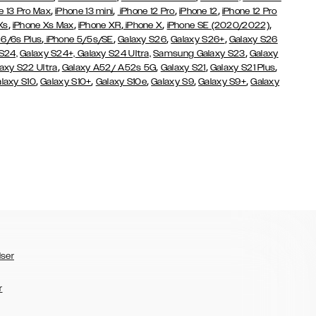
,
,
,
,
e 13 Pro Max
iPhone 13 mini
iPhone 12 Pro
iPhone 12
iPhone 12 Pro
,
,
,
,
,
Xs
iPhone Xs Max
iPhone XR
iPhone X
iPhone SE (2020/2022)
,
,
,
,
 6/6s Plus
iPhone 5/5s/SE
Galaxy S26
Galaxy S26+
Galaxy S26
,
S24,
Galaxy S24+,
Galaxy S24 Ultra,
Samsung Galaxy S23
Galaxy
,
,
,
,
axy S22 Ultra
Galaxy A52/ A52s 5G
Galaxy S21
Galaxy S21 Plus
,
,
,
,
,
laxy S10
Galaxy S10+
Galaxy S10e
Galaxy S9
Galaxy S9+
Galaxy
lser
r