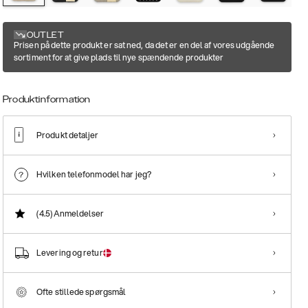
OUTLET
Prisen på dette produkt er sat ned, da det er en del af vores udgående
sortiment for at give plads til nye spændende produkter
Produktinformation
Produkt detaljer
Hvilken telefonmodel har jeg?
(4.5)
Anmeldelser
Levering og retur
Ofte stillede spørgsmål