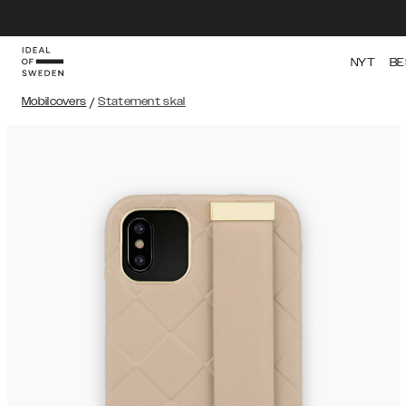
NYT
BE
Mobilcovers
/
Statement skal