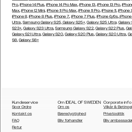
,
,
,
,
,
Pro
iPhone 14 Plus
iPhone 14 Pro Max
iPhone 13
iPhone 13 Pro
iPhon
,
,
,
,
,
Max
iPhone 12 Mini
iPhone 11 Pro Max
iPhone 11 Pro
iPhone 11
iPhone 
,
,
,
,
iPhone 8,
iPhone 8 Plus
iPhone 7
iPhone 7 Plus
iPhone 6/6s
iPhone
,
Ultra
Samsung Galaxy S25,
Galaxy S25+,
Galaxy S25 Ultra,
Galaxy 
,
,
,
,
S23+
Galaxy S23 Ultra
Samsung
Galaxy S22
Galaxy S22 Plus
Gal
,
,
,
,
Galaxy S21 Ultra
Galaxy S20
Galaxy S20 Plus
Galaxy S20 Ultra
Ga
,
S8
Galaxy S8+
Kundeservice
Om IDEAL OF SWEDEN
Corporate info
Spor Ordre
Om os
Vilkår & Betinge
Kontakt os
Bæredygtighed
Privatpolitik
FAQ
Bliv forhandler
Bliv ambassadø
Retur