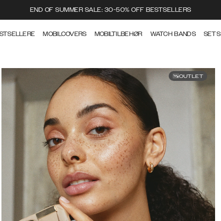
END OF SUMMER SALE: 30-50% OFF BESTSELLERS
STSELLERE
MOBILCOVERS
MOBILTILBEHØR
WATCH BANDS
SETS
OUTLET