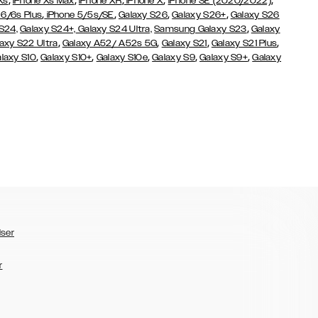
,
,
,
,
,
Xs
iPhone Xs Max
iPhone XR
iPhone X
iPhone SE (2020/2022)
,
,
,
,
 6/6s Plus
iPhone 5/5s/SE
Galaxy S26
Galaxy S26+
Galaxy S26
,
S24,
Galaxy S24+,
Galaxy S24 Ultra,
Samsung Galaxy S23
Galaxy
,
,
,
,
axy S22 Ultra
Galaxy A52/ A52s 5G
Galaxy S21
Galaxy S21 Plus
,
,
,
,
,
laxy S10
Galaxy S10+
Galaxy S10e
Galaxy S9
Galaxy S9+
Galaxy
lser
r