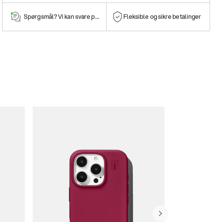
Spørgsmål? Vi kan svare på dem!
Fleksible og sikre betalinger