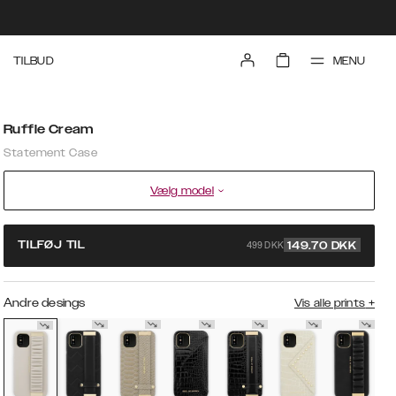
MENU
TILBUD
Ruffle Cream
Statement Case
Vælg model
499 DKK
TILFØJ TIL
149.70
DKK
Andre desings
Vis alle prints
+