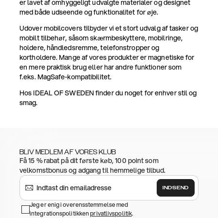
er lavet af omhyggeligt udvalgte materialer og designet
med både udseende og funktionalitet for øje.
Udover mobilcovers tilbyder vi et stort udvalg af tasker og
mobilt tilbehør, såsom skærmbeskyttere, mobilringe,
holdere, håndledsremme, telefonstropper og
kortholdere. Mange af vores produkter er magnetiske for
en mere praktisk brug eller har andre funktioner som
f.eks. MagSafe-kompatibilitet.
Hos IDEAL OF SWEDEN finder du noget for enhver stil og
smag.
BLIV MEDLEM AF VORES KLUB
Få 15 % rabat på dit første køb, 100 point som
velkomstbonus og adgang til hemmelige tilbud.
INDSEND
Jeg er enig i overensstemmelse med
integrationspolitikken
privatlivspolitik
.