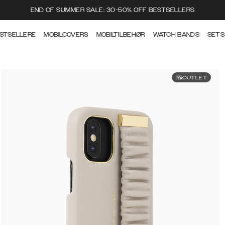
END OF SUMMER SALE: 30-50% OFF BESTSELLERS
STSELLERE
MOBILCOVERS
MOBILTILBEHØR
WATCH BANDS
SETS
OUTLET