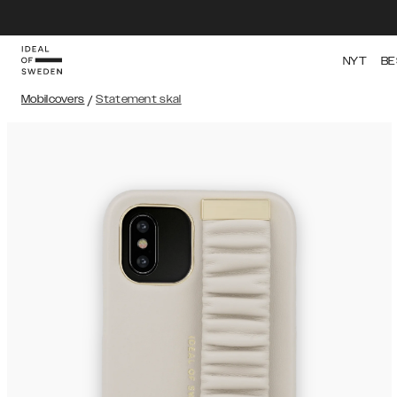
NYT
BE
Mobilcovers
/
Statement skal