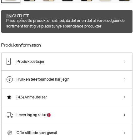
OUTLET
Prisen på dette produkt er sat ned, da det er en del af vores udgående
sortiment for at give plads til nye spændende produkter
Produktinformation
Produkt detaljer
Hvilken telefonmodel har jeg?
(4.5)
Anmeldelser
Levering og retur
Ofte stillede spørgsmål