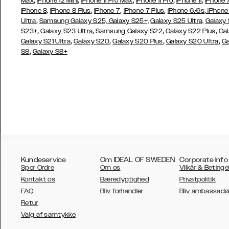
,
,
,
,
,
Max
iPhone 12 Mini
iPhone 11 Pro Max
iPhone 11 Pro
iPhone 11
iPhone 
,
,
,
,
iPhone 8,
iPhone 8 Plus
iPhone 7
iPhone 7 Plus
iPhone 6/6s
iPhone
,
Ultra
Samsung Galaxy S25,
Galaxy S25+,
Galaxy S25 Ultra,
Galaxy 
,
,
,
,
S23+
Galaxy S23 Ultra
Samsung
Galaxy S22
Galaxy S22 Plus
Gal
,
,
,
,
Galaxy S21 Ultra
Galaxy S20
Galaxy S20 Plus
Galaxy S20 Ultra
Ga
,
S8
Galaxy S8+
Kundeservice
Om IDEAL OF SWEDEN
Corporate info
Spor Ordre
Om os
Vilkår & Betinge
Kontakt os
Bæredygtighed
Privatpolitik
FAQ
Bliv forhandler
Bliv ambassadø
Retur
AUSTRALIA
Valg af samtykke